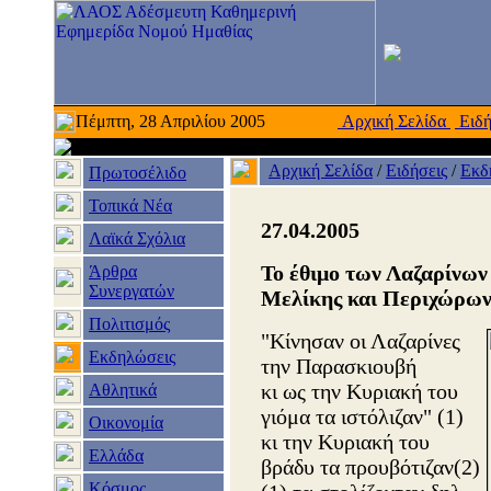
Πέμπτη, 28 Απριλίου 2005
Αρχική Σελίδα
Ειδή
Αρχική Σελίδα
/
Ειδήσεις
/
Εκδ
Πρωτοσέλιδο
Τοπικά Νέα
27.04.2005
Λαϊκά Σχόλια
Το έθιμο των Λαζαρίνων
Άρθρα
Συνεργατών
Μελίκης και Περιχώρω
Πολιτισμός
"Κίνησαν οι Λαζαρίνες
Εκδηλώσεις
την Παρασκιουβή
κι ως την Κυριακή του
Αθλητικά
γιόμα τα ιστόλιζαν" (1)
Οικονομία
κι την Κυριακή του
Ελλάδα
βράδυ τα προυβότιζαν(2)
Κόσμος