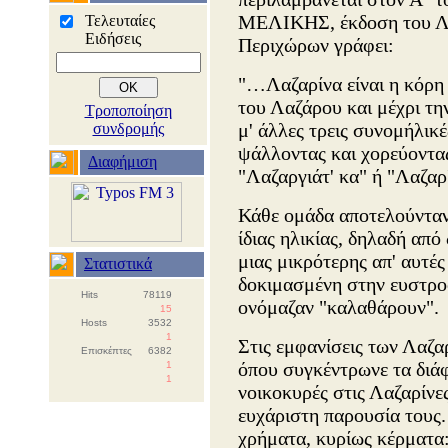
ΜΕΛΙΚΗΣ, έκδοση του Λα
Τελευταίες
Ειδήσεις
Περιχώρων γράφει:
"…Λαζαρίνα είναι η κόρη
του Λαζάρου και μέχρι τη
Τροποποίηση
μ' άλλες τρεις συνομήλικέ
συνδρομής
ψάλλοντας και χορεύοντας
Διαφήμιση
"Λαζαργιάτ' κα" ή "Λαζαρ'
Κάθε ομάδα αποτελούνταν
ίδιας ηλικίας, δηλαδή απ
μιας μικρότερης απ' αυτές
Στατιστικά
δοκιμασμένη στην ευστρο
Hits
78119
ονόμαζαν "καλαθάρουν".
15
Hosts
3532
1
Στις εμφανίσεις των Λαζα
Επισκέπτες
6382
όπου συγκέντρωνε τα διά
1
1
νοικοκυρές στις Λαζαρίνες
ευχάριστη παρουσία τους.
χρήματα, κυρίως κέρματα: 