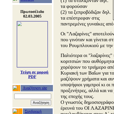
(1) τα στολίζονταν δηλ.
τα φορούσαν
(2) τα ξεπροβόδιζαν δηλ.
Πρωτοσέλιδο
02.03.2005
τα επέστρεφαν στις
παντρεμένες γυναίκες από 
Οι "Λαζαρίνες" αποτελούν
που γινόταν και γίνεται 
του Ρουμπλουκιού με την
Παλιότερα οι "λαζαρίνες"
κοριτσιών που αυθόρμητα
χορέψουν το τριήμερο απ
Τεύχη σε μορφή
Κυριακή των Βαΐων για το
PDF
μαζέψουν χρήματα και αυγ
υποψήφιοι γαμπροί κι οι π
Αναζήτηση site
προξενήτρες, αλλά και να
της εποχής τους.
Ο γνωστός δημοσιογράφο
έρευνά του ΟΙ ΛΑΖΑΡ
Συνδρομή
περιλαμβάνεται στον Α