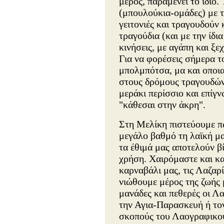
μέρος, παραμένει το ίδιο.
(μπουλούκια-ομάδες) με τ
γειτονιές και τραγουδούν 
τραγούδια (και με την ίδια
κινήσεις, με αγάπη και ξε
Για να φορέσεις σήμερα τ
μπολμπότσα, μα και οποια
στους δρόμους τραγουδώντ
μεράκι περίσσιο και επίγ
"κάθεσαι στην άκρη".
Στη Μελίκη πιστεύουμε π
μεγάλο βαθμό τη λαϊκή μ
τα έθιμά μας αποτελούν β
χρήση. Χαιρόμαστε και κα
καρναβάλι μας, τις Λαζαρ
νιώθουμε μέρος της ζωής μ
μανάδες και πεθερές οι Λ
την Αγια-Παρασκευή ή τον
σκοπούς του Λαογραφικο