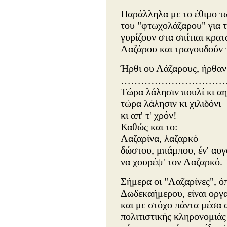
Παράλληλα με το έθιμο τω
του "φτωχολάζαρου" για τ
γυρίζουν στα σπίτιαι κρα
Λαζάρου και τραγουδούν 
Ήρθι ου Λάζαρους, ήρθαν
……………………………
Τώρα λάλησιν πουλί κι αη
τώρα λάλησιν κι χιλιδόνι
κι απ' τ' χρόν!
Καθώς και το:
Λαζαρίνα, λαζαρκό
δώστου, μπάμπου, έν' αυγ
να χουρέψ' τον Λαζαρκό.
Σήμερα οι "Λαζαρίνες", ό
Δωδεκαήμερου, είναι οργ
και με στόχο πάντα μέσα 
πολιτιστικής κληρονομιάς