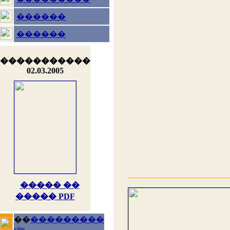
������
������
�����������
02.03.2005
����� ��
����� PDF
��
���������
site