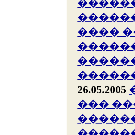
�����
�����
���� �
�����
�����
�����
26.05.2005
��� ��
�����
�����