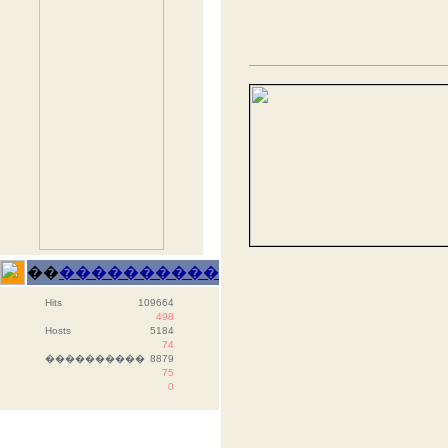
��
����������
Hits
109664
498
Hosts
5184
74
����������
8879
75
0