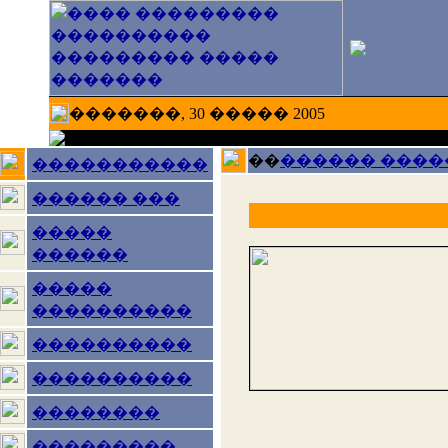
�������, 30 ����� 2005
��
������ ����
�����������
������ ���
�����
������
�����
����������
����������
����������
��������
���������