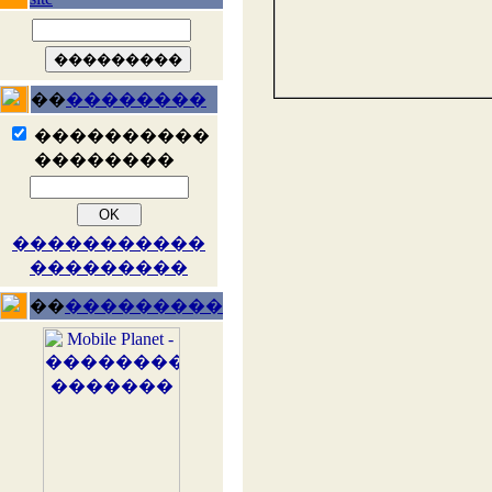
��
��������
����������
��������
�����������
���������
��
���������