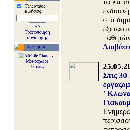
τα κατα
Τελευταίες
ενδιαφέ
Ειδήσεις
στο δημα
εξεταστ
Τροποποίηση
μαθητών
συνδρομής
Διαβάστ
Διαφήμιση
25.05.2
Στις 30
εργαζομ
"Κλωνατ
Γιακου
Ενημερω
περισσό
εκπροσώ