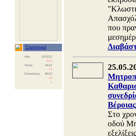
"Κλωστή
Απασχόλ
που πρα
μεσημέρ
Διαβάστ
Στατιστικά
Hits
105315
823
25.05.2
Hosts
4914
73
Επισκέπτες
8615
Μητροπό
76
1
Καθαρισ
συνεδρί
Βέροιας
Στο χρο
οδού Μη
εξελίξει