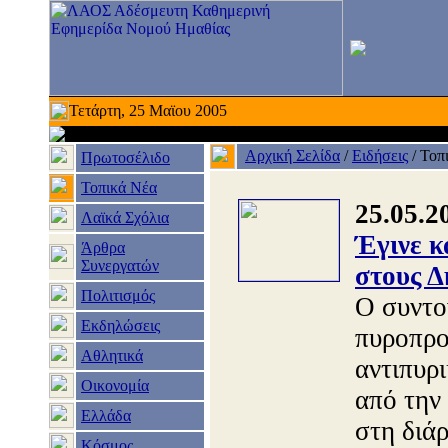
Τετάρτη, 25 Μαϊου 2005
Αρχική Σελίδα
/
Ειδήσεις
/
Τοπ
Πρωτοσέλιδο
Τοπικά Νέα
25.05.2
Λαϊκά Σχόλια
Έγινε κ
Άρθρα
Συνεργατών
στους Δ
Πολιτισμός
Ο συντο
Εκδηλώσεις
πυροπρο
Αθλητικά
αντιπυρ
Οικονομία
από την
Ελλάδα
στη διά
Κόσμος