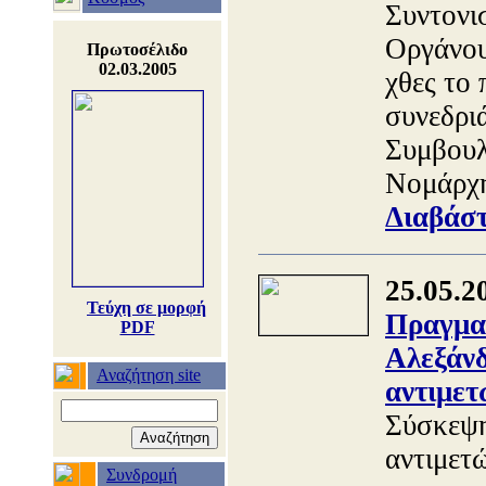
Συντονι
Οργάνου
Πρωτοσέλιδο
02.03.2005
χθες το
συνεδρι
Συμβουλ
Νομάρχη
Διαβάστ
25.05.2
Τεύχη σε μορφή
Πραγμα
PDF
Αλεξάνδ
Αναζήτηση site
αντιμετ
Σύσκεψη
αντιμετ
Συνδρομή