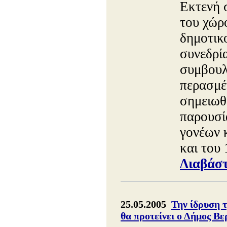
Εκτενή 
του χώρ
δημοτικο
συνεδρί
συμβουλ
περασμέ
σημειωθε
παρουσί
γονέων 
και του
Διαβάστ
25.05.2005
Την ίδρυση 
θα προτείνει ο Δήμος Βε