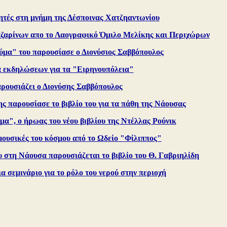
ητές στη μνήμη της Δέσποινας Χατζηαντωνίου
αζαρίνων απο το Λαογραφικό Όμιλο Μελίκης και Περιχώρων
ύμα" του παρουσίασε ο Διονύσιος Σαββόπουλος
ά εκδηλώσεων για τα "Ειρηνουπόλεια"
αρουσιάζει ο Διονύσης Σαββόπουλος
ς παρουσίασε το βιβλίο του για τα πάθη της Νάουσας
α", ο ήρωας του νέου βιβλίου της Ντέλλας Ρούνικ
μουσικές του κόσμου από το Ωδείο "Φίλιππος"
υ στη Νάουσα παρουσιάζεται το βιβλίο του Θ. Γαβριηλίδη
α σεμινάριο για το ρόλο του νερού στην περιοχή