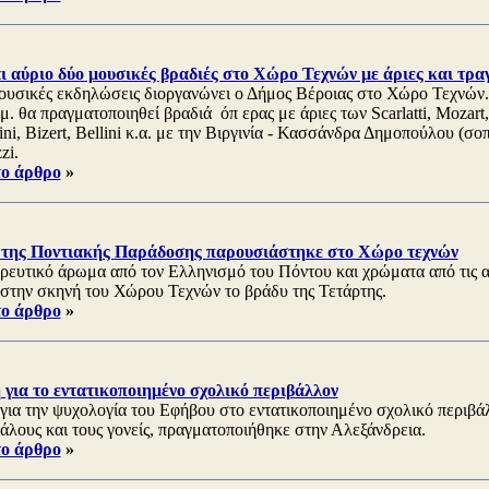
 αύριο δύο μουσικές βραδιές στο Χώρο Τεχνών με άριες και τρα
ουσικές εκδηλώσεις διοργανώνει ο Δήμος Βέροιας στο Χώρο Τεχνών
.μ. θα πραγματοποιηθεί βραδιά όπ ερας με άριες των Scarlatti, Mozart
ini, Bizert, Bellini κ.α. με την Βιργινία - Κασσάνδρα Δημοπούλου (σο
zi.
το άρθρο
»
 της Ποντιακής Παράδοσης παρουσιάστηκε στο Χώρο τεχνών
ευτικό άρωμα από τον Ελληνισμό του Πόντου και χρώματα από τις α
στην σκηνή του Χώρου Τεχνών το βράδυ της Τετάρτης.
το άρθρο
»
για το εντατικοποιημένο σχολικό περιβάλλον
ια την ψυχολογία του Εφήβου στο εντατικοποιημένο σχολικό περιβάλ
άλους και τους γονείς, πραγματοποιήθηκε στην Αλεξάνδρεια.
το άρθρο
»