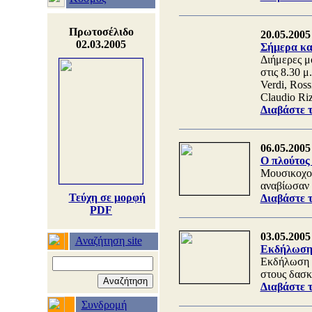
Πρωτοσέλιδο
20.05.2005
02.03.2005
Σήμερα και
Διήμερες μ
στις 8.30 μ
Verdi, Ross
Claudio Riz
Διαβάστε 
06.05.2005
Ο πλούτος
Μουσικοχορ
αναβίωσαν 
Τεύχη σε μορφή
Διαβάστε 
PDF
03.05.2005
Αναζήτηση site
Εκδήλωση 
Εκδήλωση γ
στους δασκ
Διαβάστε 
Συνδρομή