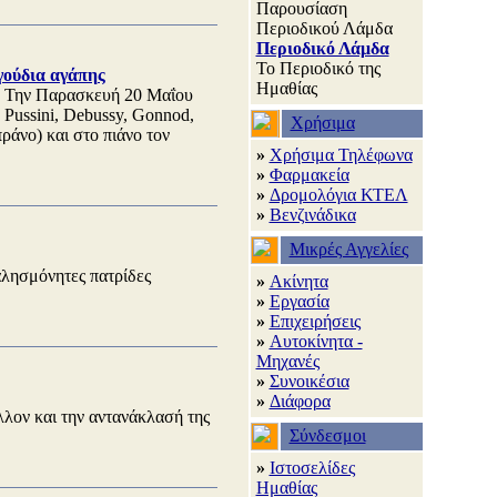
Παρουσίαση
Περιοδικού Λάμδα
Περιοδικό Λάμδα
Το Περιοδικό της
γούδια αγάπης
Ημαθίας
. Την Παρασκευή 20 Μαΐου
, Pussini, Debussy, Gonnod,
Χρήσιμα
πράνο) και στο πιάνο τον
»
Χρήσιμα Τηλέφωνα
»
Φαρμακεία
»
Δρομολόγια ΚΤΕΛ
»
Βενζινάδικα
Μικρές Αγγελίες
λησμόνητες πατρίδες
»
Ακίνητα
»
Εργασία
»
Επιχειρήσεις
»
Αυτοκίνητα -
Μηχανές
»
Συνοικέσια
»
Διάφορα
λον και την αντανάκλασή της
Σύνδεσμοι
»
Ιστοσελίδες
Ημαθίας