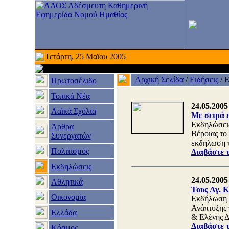
Τετάρτη, 25 Μαϊου 2005
Αρχική Σελίδα
/
Ειδήσεις
/
Ε
Πρωτοσέλιδο
Τοπικά Νέα
24.05.2005
Λαϊκά Σχόλια
Με σειρά 
Εκδηλώσεις
Άρθρα
Βέροιας το
Συνεργατών
εκδήλωση τ
Πολιτισμός
Διαβάστε 
Εκδηλώσεις
24.05.2005
Αθλητικά
Τους Αγ. Κ
Οικονομία
Εκδήλωση μ
Ανάπτυξης 
Ελλάδα
& Ελένης Δ
Διαβάστε 
Κόσμος