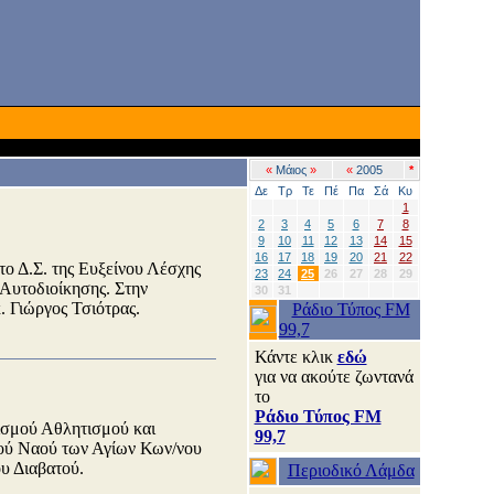
«
Μάιος
»
«
2005
*
Δε
Τρ
Τε
Πέ
Πα
Σά
Κυ
1
2
3
4
5
6
7
8
9
10
11
12
13
14
15
16
17
18
19
20
21
22
ο Δ.Σ. της Ευξείνου Λέσχης
23
24
25
26
27
28
29
 Αυτοδιοίκησης. Στην
30
31
 Γιώργος Τσιότρας.
Ράδιο Τύπος FM
99,7
Κάντε κλικ
εδώ
για να ακούτε ζωντανά
το
Ράδιο Τύπος FM
ισμού Αθλητισμού και
99,7
ού Ναού των Αγίων Κων/νου
υ Διαβατού.
Περιοδικό Λάμδα