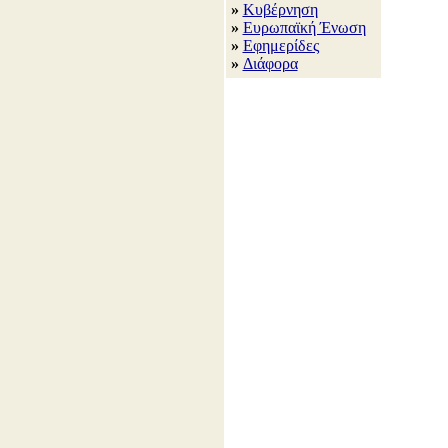
»
Κυβέρνηση
»
Ευρωπαϊκή Ένωση
»
Εφημερίδες
»
Διάφορα