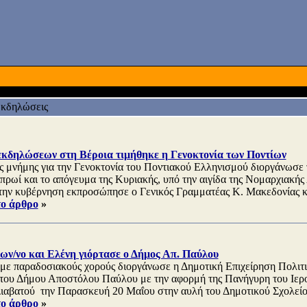
κδηλώσεις
εκδηλώσεων στη Βέροια τιμήθηκε η Γενοκτονία των Ποντίων
 μνήμης για την Γενοκτονία του Ποντιακού Ελληνισμού διοργάνωσε τ
 πρωί και το απόγευμα της Κυριακής, υπό την αιγίδα της Νομαρχιακής
ην κυβέρνηση εκπροσώπησε ο Γενικός Γραμματέας Κ. Μακεδονίας κ.
το άρθρο
»
ων/νο και Ελένη γιόρτασε ο Δήμος Απ. Παύλου
ε παραδοσιακούς χορούς διοργάνωσε η Δημοτική Επιχείρηση Πολιτ
του Δήμου Αποστόλου Παύλου με την αφορμή της Πανήγυρη του Ιερ
ιαβατού την Παρασκευή 20 Μαΐου στην αυλή του Δημοτικού Σχολείο
το άρθρο
»