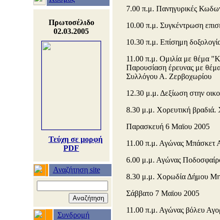
7.00 π.μ. Πανηγυρικές Κωδω
Πρωτοσέλιδο
10.00 π.μ. Συγκέντρωση επι
02.03.2005
10.30 π.μ. Επίσημη δοξολογία
11.00 π.μ. Ομιλία με θέμα 
Παρουσίαση έρευνας με θέμα
Συλλόγου Α. Ζερβοχωρίου
12.30 μ.μ. Δεξίωση στην οικ
8.30 μ.μ. Χορευτική βραδιά.
Παρασκευή 6 Μαϊου 2005
Τεύχη σε μορφή
11.00 π.μ. Αγώνας Μπάσκετ 
PDF
6.00 μ.μ. Αγώνας Ποδοσφαίρ
Αναζήτηση site
8.30 μ.μ. Χορωδία Δήμου Μ
Σάββατο 7 Μαϊου 2005
11.00 π.μ. Αγώνας βόλευ Αγ
Συνδρομή