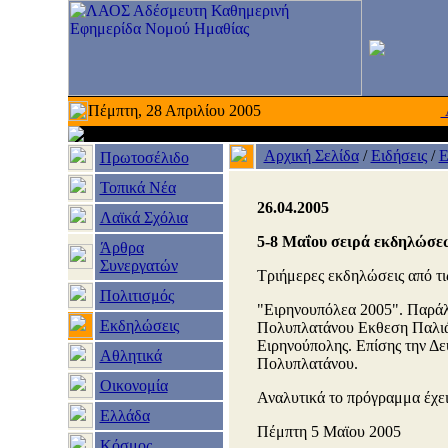
Πέμπτη, 28 Απριλίου 2005
Αρχική Σελίδα
/
Ειδήσεις
/
Ε
Πρωτοσέλιδο
Τοπικά Νέα
26.04.2005
Λαϊκά Σχόλια
5-8 Μαΐου σειρά εκδηλώσεω
Άρθρα
Συνεργατών
Τριήμερες εκδηλώσεις από τις
Πολιτισμός
"Ειρηνουπόλεα 2005". Παράλλ
Εκδηλώσεις
Πολυπλατάνου Εκθεση Παλιάς
Ειρηνούπολης. Επίσης την Δε
Αθλητικά
Πολυπλατάνου.
Οικονομία
Αναλυτικά το πρόγραμμα έχει
Ελλάδα
Πέμπτη 5 Μαϊου 2005
Κόσμος