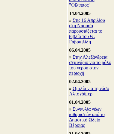
"Φίλιππος"
14.04.2005
»
Στις 16 Απριλίου
στη Νάουσα
παρουσιάζεται το
βιβλίο του Θ.
Γαβριηλίδη
06.04.2005
»
Στην Αλεξάνδρεια
σεμινάριο για το ρόλο
του νερού στην
περιοχή
02.04.2005
»
Ομιλία για τη νόσο
Αλτσχάϊμερ
01.04.2005
»
Συναυλία νέων
κιθαριστών από το
Δημοτικό Ωδείο
Βέροιας
31.03.2005