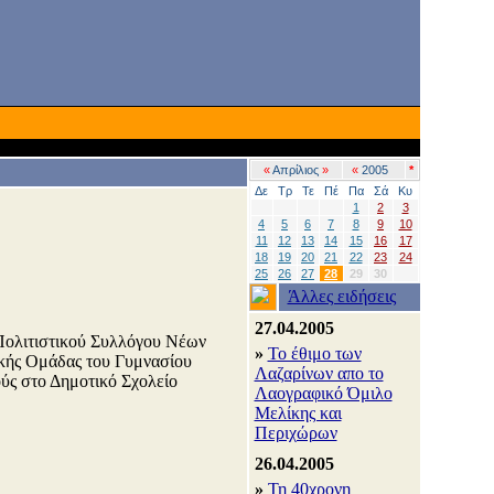
«
Απρίλιος
»
«
2005
*
Δε
Τρ
Τε
Πέ
Πα
Σά
Κυ
1
2
3
4
5
6
7
8
9
10
11
12
13
14
15
16
17
18
19
20
21
22
23
24
25
26
27
28
29
30
Άλλες ειδήσεις
27.04.2005
 Πολιτιστικού Συλλόγου Νέων
»
Το έθιμο των
κής Ομάδας του Γυμνασίου
Λαζαρίνων απο το
ύς στο Δημοτικό Σχολείο
Λαογραφικό Όμιλο
Μελίκης και
Περιχώρων
26.04.2005
»
Τη 40χρονη