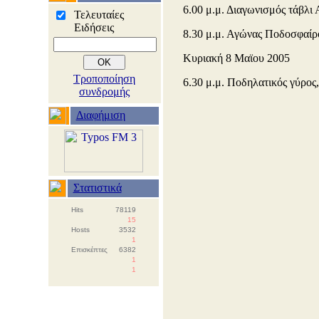
6.00 μ.μ. Διαγωνισμός τάβλι
Τελευταίες
Ειδήσεις
8.30 μ.μ. Αγώνας Ποδοσφαί
Κυριακή 8 Μαϊου 2005
Τροποποίηση
6.30 μ.μ. Ποδηλατικός γύρος
συνδρομής
Διαφήμιση
Στατιστικά
Hits
78119
15
Hosts
3532
1
Επισκέπτες
6382
1
1