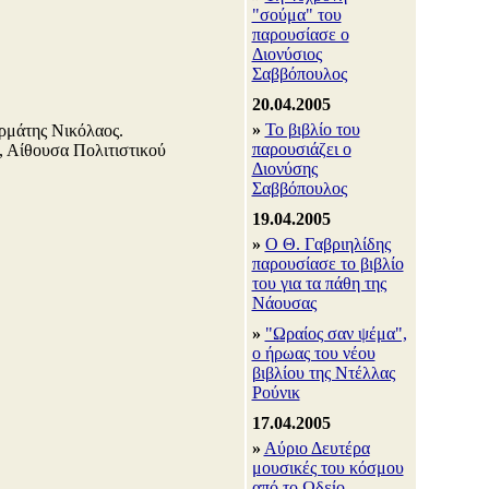
"σούμα" του
παρουσίασε ο
Διονύσιος
Σαββόπουλος
20.04.2005
»
Το βιβλίο του
ρμάτης Νικόλαος.
παρουσιάζει ο
 Αίθουσα Πολιτιστικού
Διονύσης
Σαββόπουλος
19.04.2005
»
Ο Θ. Γαβριηλίδης
παρουσίασε το βιβλίο
του για τα πάθη της
Νάουσας
»
"Ωραίος σαν ψέμα",
ο ήρωας του νέου
βιβλίου της Ντέλλας
Ρούνικ
17.04.2005
»
Αύριο Δευτέρα
μουσικές του κόσμου
από το Ωδείο