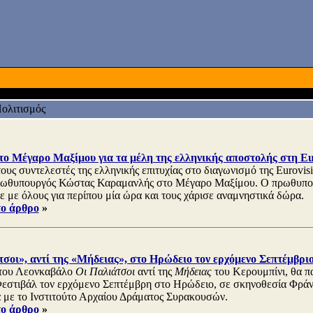
ολιτισμός
το Μέγαρο Μαξίμου για τα μέλη της ελληνικής αποστολής στη Eu
ους συντελεστές της ελληνικής επιτυχίας στο διαγωνισμό της Eurovis
πρωθυπουργός Κώστας Καραμανλής στο Μέγαρο Μαξίμου. Ο πρωθυπο
σε με όλους για περίπου μία ώρα και τους χάρισε αναμνηστικά δώρα.
το άρθρο
»
σοι», αντί της «Μήδειας», στο Ηρώδειο τον ερχόμενο Σεπτέμβρι
 του Λεονκαβάλο
Οι Παλιάτσοι
αντί της
Μήδειας
του Κερουμπίνι, θα π
εστιβάλ τον ερχόμενο Σεπτέμβρη στο Ηρώδειο, σε σκηνοθεσία Φράνκ
 με το Ινστιτούτο Αρχαίου Δράματος Συρακουσών.
το άρθρο
»