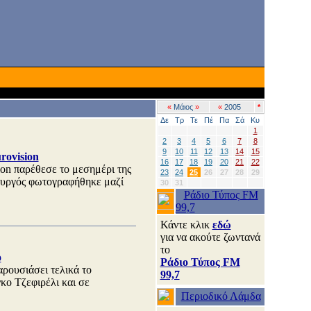
«
Μάιος
»
«
2005
*
Δε
Τρ
Τε
Πέ
Πα
Σά
Κυ
1
2
3
4
5
6
7
8
9
10
11
12
13
14
15
rovision
16
17
18
19
20
21
22
ion παρέθεσε το μεσημέρι της
23
24
25
26
27
28
29
υργός φωτογραφήθηκε μαζί
30
31
Ράδιο Τύπος FM
99,7
Κάντε κλικ
εδώ
για να ακούτε ζωντανά
το
ο
Ράδιο Τύπος FM
αρουσιάσει τελικά το
99,7
ο Τζεφιρέλι και σε
Περιοδικό Λάμδα