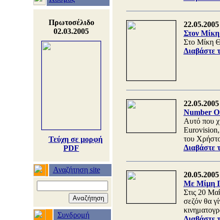
Πρωτοσέλιδο
22.05.2005
02.03.2005
Στον Μίκη 
Στο Μίκη Θ
Διαβάστε 
22.05.2005
Number On
Αυτό που χ
Eurovision
του Χρήστο
Τεύχη σε μορφή
Διαβάστε 
PDF
Αναζήτηση site
20.05.2005
Με Μίμη Π
Στις 20 Μα
σεζόν θα γ
κινηματογρ
Συνδρομή
Διαβάστε 