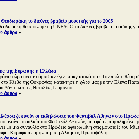
Θεοδωράκη το διεθνές βραβείο μουσικής για το 2005
εοδωράκη θα απονείμει η UNESCO το διεθνές βραβείο μουσικής για 
το άρθρο
»
e της Ευρώπης η Ελλάδα
ρόνια τώρα ονειρευόμασταν έγινε πραγματικότητα: Την πρώτη θέση σ
, στο Κίεβο της Ουκρανίας, κατέκτησε η χώρα μας με την Έλενα Παπα
υ Δάντη και της Ναταλίας Γερμανού.
το άρθρο
»
λέσσα ξεκινούν οι εκδηλώσεις του Φεστιβάλ Αθηνών στο Ηρώδε
ΐου ανοίγει η αυλαία του Φεστιβάλ Αθηνών, που φέτος συμπληρώνει μ
ίνει με μια συναυλία στο Ηρώδειο αφιερωμένη στις μουσικές του Μίμ
άφο. Κορυφαία ερμηνεύτρια η Αλκηστις Πρωτοψάλτη.
το άρθρο
»