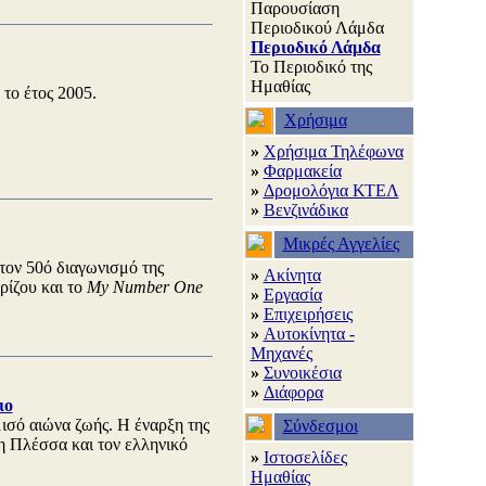
Παρουσίαση
Περιοδικού Λάμδα
Περιοδικό Λάμδα
Το Περιοδικό της
Ημαθίας
το έτος 2005.
Χρήσιμα
»
Χρήσιμα Τηλέφωνα
»
Φαρμακεία
»
Δρομολόγια ΚΤΕΛ
»
Βενζινάδικα
Μικρές Αγγελίες
τον 50ό διαγωνισμό της
»
Ακίνητα
ρίζου και το
My Number One
»
Εργασία
»
Επιχειρήσεις
»
Αυτοκίνητα -
Μηχανές
»
Συνοικέσια
»
Διάφορα
ιο
ισό αιώνα ζωής. Η έναρξη της
Σύνδεσμοι
η Πλέσσα και τον ελληνικό
»
Ιστοσελίδες
Ημαθίας