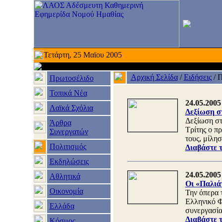
Τετάρτη, 25 Μαϊου 2005
Αρχική Σελίδα
/
Ειδήσεις
/
Π
Πρωτοσέλιδο
Τοπικά Νέα
24.05.2005
Λαϊκά Σχόλια
Δεξίωση σ
Δεξίωση στ
Άρθρα
Τρίτης ο 
Συνεργατών
τους, μίλη
Πολιτισμός
Διαβάστε 
Εκδηλώσεις
24.05.2005
Αθλητικά
Οι «Παλιάτ
Οικονομία
Την όπερα
Ελληνικό Φ
Ελλάδα
συνεργασία
Διαβάστε 
Κόσμος