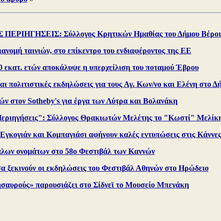
ΠΕΡΙΗΓΗΣΕΙΣ: Σύλλογος Κρητικών Ημαθίας του Δήμου Βέροι
ιανομή ταινιών, στο επίκεντρο του ενδιαφέροντος της ΕΕ
 εκατ. ετών αποκάλυψε η υπερχείλιση του ποταμού Έβρου
ι πολιτιστικές εκδηλώσεις για τους Αγ. Κων/νο και Ελένη στο 
ν στον Sotheby's για έργα των Λύτρα και Βολανάκη
Περιηγήσεις": Σύλλογος Θρακιωτών Μελέτης το "Κωστί" Μελίκ
 Εγκογιάν και Κομπαγιάσι αφήνουν καλές εντυπώσεις στις Κάννε
λων ονομάτων στο 58ο Φεστιβάλ των Καννών
 ξεκινούν οι εκδηλώσεις του Φεστιβάλ Αθηνών στο Ηρώδειο
σαυρούς» παρουσιάζει στο Σίδνεϊ το Μουσείο Μπενάκη