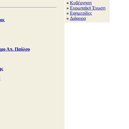
»
Κυβέρνηση
»
Ευρωπαϊκή Ένωση
»
Εφημερίδες
»
Διάφορα
ας
Δήμο Απ. Παύλου
ης
ς