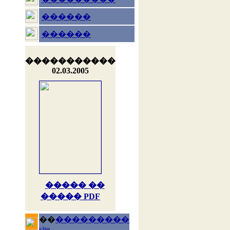
������
������
�����������
02.03.2005
����� ��
����� PDF
��
���������
site