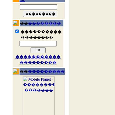
��
��������
����������
��������
�����������
���������
��
���������