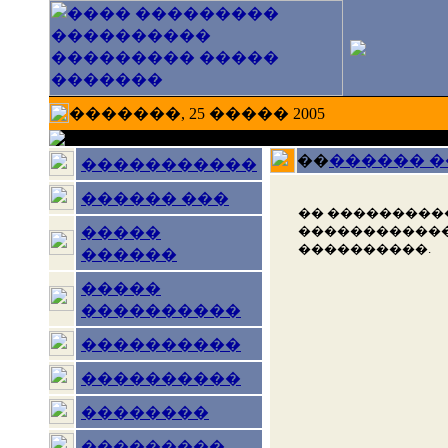
�������, 25 ����� 2005
��
������ 
�����������
������ ���
�� ���������
������������
�����
����������.
������
�����
����������
����������
����������
��������
���������