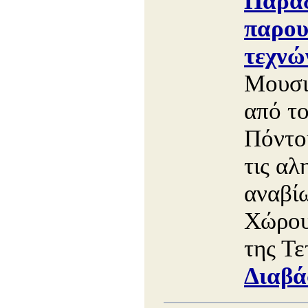
Παρά
παρου
τεχνώ
Μουσι
από τ
Πόντο
τις αλ
αναβί
Χώρου
της Τε
Διαβά