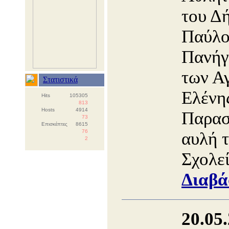
του Δ
Παύλο
Πανήγ
των Α
Στατιστικά
Ελένη
Hits
105305
813
Hosts
4914
Παρασ
73
Επισκέπτες
8615
76
αυλή 
2
Σχολε
Διαβά
20.05