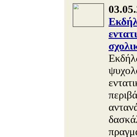
03.05
Εκδήλ
εντατ
σχολι
Εκδήλ
ψυχολ
εντατ
περιβά
ανταν
δασκάλ
πραγμ