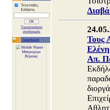
Τσιότρ
Τελευταίες
Διαβά
Ειδήσεις
24.05
Τροποποίηση
συνδρομής
Τους 
Διαφήμιση
Ελένη
Απ. Π
Εκδήλ
παραδ
διοργ
Επιχε
Αθλητ