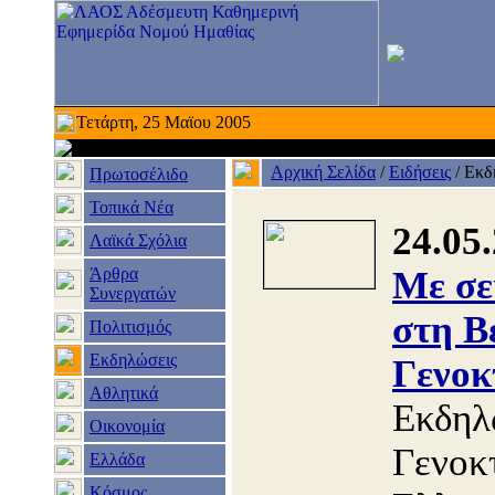
Τετάρτη, 25 Μαϊου 2005
Αρχική Σελίδα
/
Ειδήσεις
/
Εκδ
Πρωτοσέλιδο
Τοπικά Νέα
24.05
Λαϊκά Σχόλια
Άρθρα
Με σε
Συνεργατών
στη Β
Πολιτισμός
Εκδηλώσεις
Γενοκ
Αθλητικά
Εκδηλ
Οικονομία
Γενοκ
Ελλάδα
Κόσμος