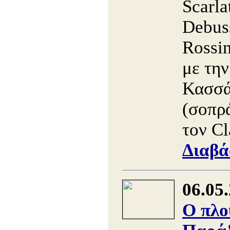
Scarla
Debus
Rossin
με την
Κασσά
(σοπρά
τον Cl
Διαβά
06.05
Ο πλο