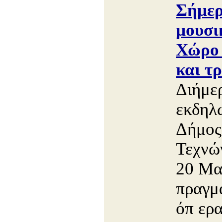
Σήμερ
μουσι
Χώρο 
και τ
Διήμε
εκδηλώ
Δήμος
Τεχνώ
20 Μαΐ
πραγμ
όπ ερα