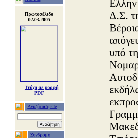
Ελλην
Δ.Σ. τ
Πρωτοσέλιδο
02.03.2005
Βέροια
απόγε
υπό τη
Νομαρ
Αυτοδ
εκδήλ
Τεύχη σε μορφή
PDF
εκπρο
Αναζήτηση site
Γραμμ
Μακεδ
Συνδρομή