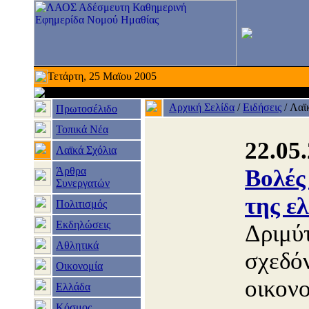
Τετάρτη, 25 Μαϊου 2005
Αρχική Σελίδα
/
Ειδήσεις
/
Λαϊ
Πρωτοσέλιδο
Τοπικά Νέα
22.05
Λαϊκά Σχόλια
Άρθρα
Βολές
Συνεργατών
της ε
Πολιτισμός
Εκδηλώσεις
Δριμύτ
Αθλητικά
σχεδόν
Οικονομία
οικονο
Ελλάδα
Κόσμος