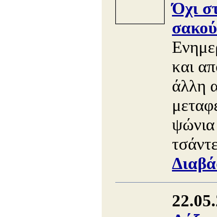
Όχι σ
σακού
Ενημε
και απ
άλλη 
μεταφ
ψώνια 
τσάντε
Διαβά
22.05