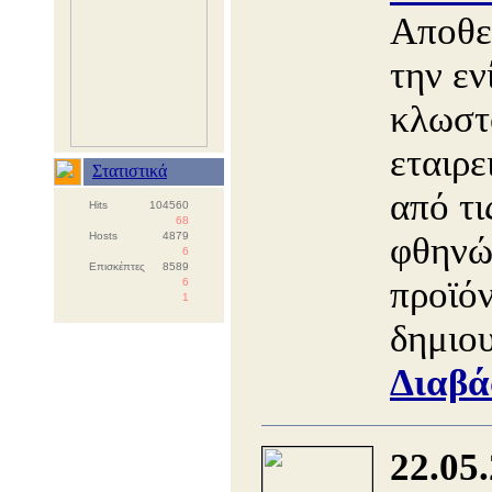
Αποθεμ
την εν
κλωστ
εταιρε
Στατιστικά
από τι
Hits
104560
68
Hosts
4879
φθηνώ
6
Επισκέπτες
8589
προϊό
6
1
δημιο
Διαβά
22.05