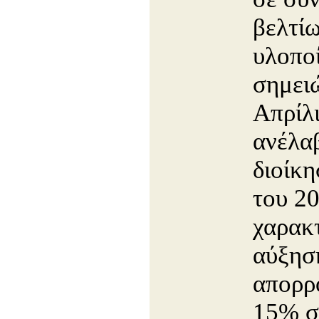
βελτί
υλοπο
σημει
Απρίλι
ανέλα
διοίκη
του 20
χαρακτ
αύξησ
απορρ
15% σ