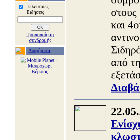
Τελευταίες
στους
Ειδήσεις
και 4ο
αντινο
Τροποποίηση
συνδρομής
Σιδηρό
Διαφήμιση
από τ
εξετά
Διαβά
22.05
Ενίσχ
κλωστ