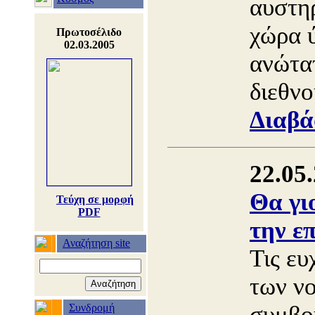
αυστη
χώρα 
Πρωτοσέλιδο
02.03.2005
ανώτα
διεθνο
Διαβά
22.05
Θα γι
Τεύχη σε μορφή
PDF
την επ
Αναζήτηση site
Τις ευ
των ν
συμβο
Συνδρομή