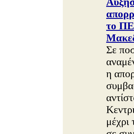
Αύξη
απορρ
το ΠΕ
Μακεδ
Σε πο
αναμέν
η απορ
συμβα
αντίσ
Κεντρ
μέχρι 
σε συν