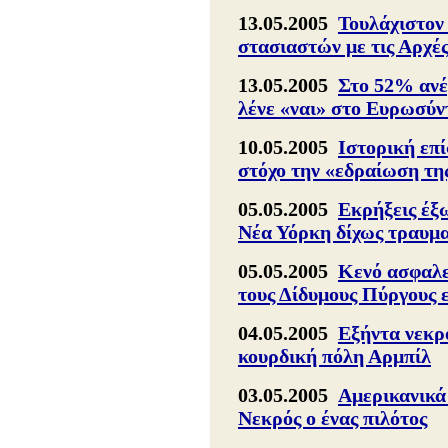
13.05.2005
Τουλάχιστον 
στασιαστών με τις Αρχέ
13.05.2005
Στο 52% ανέ
λένε «ναι» στο Ευρωσύ
10.05.2005
Ιστορική επ
στόχο την «εδραίωση τη
05.05.2005
Εκρήξεις έξω
Νέα Υόρκη δίχως τραυμ
05.05.2005
Κενό ασφαλεί
τους Δίδυμους Πύργους ε
04.05.2005
Εξήντα νεκρο
κουρδική πόλη Αρμπίλ
03.05.2005
Αμερικανικά
Νεκρός ο ένας πιλότος