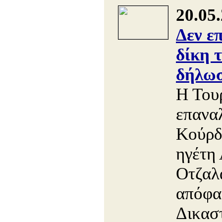
20.05
Δεν ε
δίκη 
δήλωσ
Η Του
επαναλ
Κούρδ
ηγέτη
Οτζαλά
απόφα
Δικασ