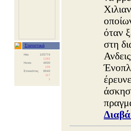
Χιλιαν
οποίων
όταν 
στη δι
Στατιστικά
Ανδεις
Hits
105774
1282
Hosts
4930
Ένοπλ
106
Επισκέπτες
8640
117
έρευνε
1
άσκησ
πραγμα
Διαβά