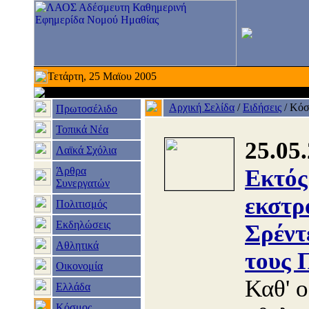
Τετάρτη, 25 Μαϊου 2005
Αρχική Σελίδα
/
Ειδήσεις
/
Κόσ
Πρωτοσέλιδο
Τοπικά Νέα
25.05
Λαϊκά Σχόλια
Άρθρα
Εκτός
Συνεργατών
εκστρ
Πολιτισμός
Εκδηλώσεις
Σρέντ
Αθλητικά
τους 
Οικονομία
Καθ' ο
Ελλάδα
Κόσμος