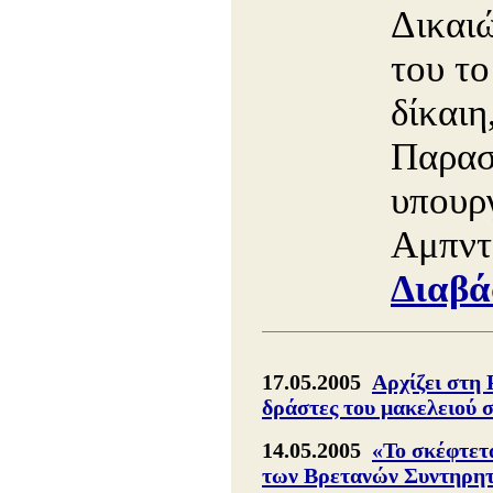
Δικαιώ
του το
δίκαιη
Παρασ
υπουρ
Αμπντ
Διαβά
17.05.2005
Αρχίζει στη 
δράστες του μακελειού 
14.05.2005
«Το σκέφτετ
των Bρετανών Συντηρη