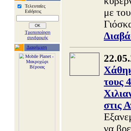
κυβερ
Τελευταίες
με το
Ειδήσεις
Γιόσκ
Τροποποίηση
Διαβά
συνδρομής
Διαφήμιση
22.05
Χάθηκ
τους 
Χιλια
στις Α
Εξανεμ
να βρ