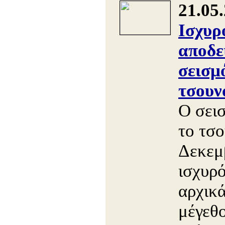
21.05
Ισχυρ
αποδε
σεισμ
τσουν
Ο σει
το τσο
Δεκεμ
ισχυρό
αρχικά
μέγεθ