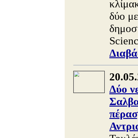
κλίμακ
δύο με
δημοσ
Scienc
Διαβά
20.05
Δύο ν
Σαλβα
πέρασ
Αντρι