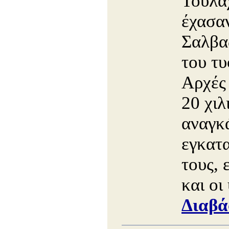
Τουλά
έχασαν
Σαλβα
του τυ
Αρχές
20 χιλ
αναγκ
εγκατα
τους, 
και οι
Διαβά