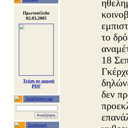
ηθελη
κοινο
Πρωτοσέλιδο
02.03.2005
εμπισ
το δρ
αναμέτ
18 Σε
Γκέρχ
δηλώνε
Τεύχη σε μορφή
PDF
δεν πρ
Αναζήτηση site
προεκ
επανά
Συνδρομή