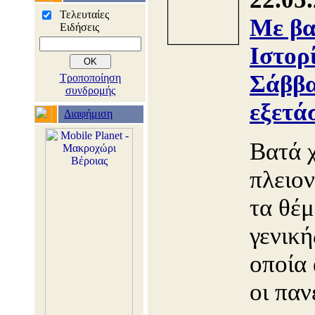
Τελευταίες
Με βα
Ειδήσεις
Ιστορ
Σάββα
Τροποποίηση
συνδρομής
εξετά
Διαφήμιση
Βατά 
πλειο
τα θέμ
γενική
οποία
οι παν