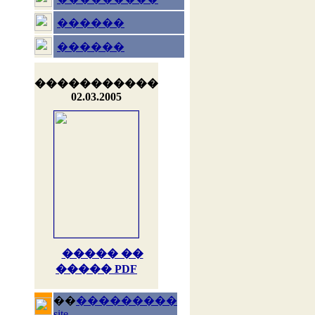
������
������
�����������
02.03.2005
����� ��
����� PDF
��
���������
site