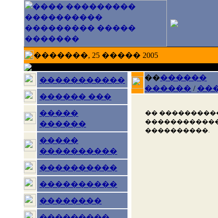
�������, 25 ����� 2005
��
������
�����������
������
/
��
������ ���
�����
�� ���������
������������
������
����������.
�����
����������
����������
����������
��������
���������