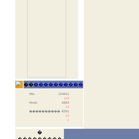
��
����������
Hits
104611
119
Hosts
4883
13
����������
8591
14
1
�