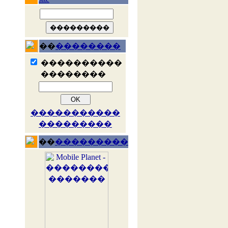
��
��������
����������
��������
�����������
���������
��
���������