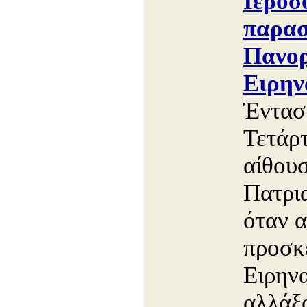
Ιεροσ
παρασ
Πανορ
Ειρην
Έντασ
Τετάρ
αίθου
Πατρι
όταν α
προσκε
Ειρηνα
αλλάξο