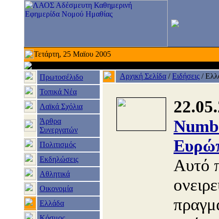
Τετάρτη, 25 Μαϊου 2005
Αρχική Σελίδα
/
Ειδήσεις
/
Ελλ
Πρωτοσέλιδο
Τοπικά Νέα
22.05
Λαϊκά Σχόλια
Άρθρα
Numbe
Συνεργατών
Ευρώπ
Πολιτισμός
Εκδηλώσεις
Αυτό 
Αθλητικά
ονειρε
Οικονομία
πραγμ
Ελλάδα
Κόσμος