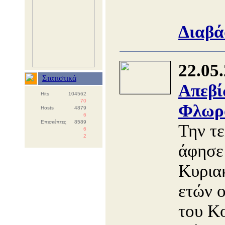
Διαβά
22.05
Στατιστικά
Απεβί
Hits
104562
70
Φλωρ
Hosts
4879
6
Επισκέπτες
8589
Την τε
6
2
άφησε
Κυριακ
ετών ο
του Κ