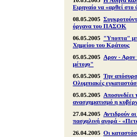
10.05.2005
Η Αθήνα καλ
Ειρηναίο να «αρθεί στο
08.05.2005
Συγκροτούντ
όργανα του ΠΑΣΟΚ
06.05.2005
"Υποπτα" μπ
Χημείου του Κράτους
05.05.2005
Αρον - Αρον 
μέτοχο"
05.05.2005
Την απόσυρση
Ολυμπιακές εγκαταστάσ
05.05.2005
Αποσυνδέει 
ανασχηματισμό η κυβέρ
27.04.2005
Αντιδρούν οι
πασχαλινή αγορά - «Πετ
26.04.2005
Οι καταστάσ