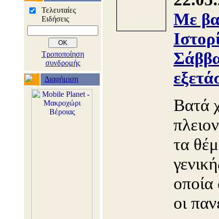
Τελευταίες
Με βα
Ειδήσεις
Ιστορ
Σάββα
Τροποποίηση
συνδρομής
εξετά
Διαφήμιση
Βατά 
πλειο
τα θέμ
γενική
οποία
οι παν