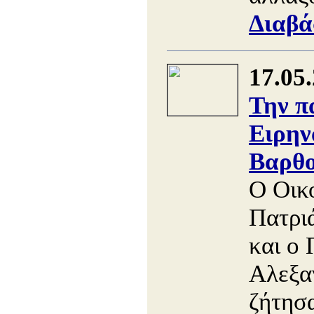
Διαβά
17.05
Την π
Ειρην
Βαρθο
Ο Οικ
Πατρι
και ο 
Αλεξα
ζήτησ