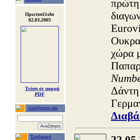
πρώτη
διαγων
Πρωτοσέλιδο
02.03.2005
Eurovi
Ουκρα
χώρα 
Παπαρ
Numb
Δάντη 
Τεύχη σε μορφή
PDF
Γερμα
Αναζήτηση site
Διαβά
22.05
Συνδρομή