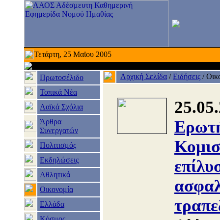
Τετάρτη, 25 Μαϊου 2005
Αρχική Σελίδα
/
Ειδήσεις
/
Οικ
Πρωτοσέλιδο
Τοπικά Νέα
25.05
Λαϊκά Σχόλια
Άρθρα
Ερωτή
Συνεργατών
Κομισ
Πολιτισμός
Εκδηλώσεις
επίλυ
Αθλητικά
ασφαλ
Οικονομία
τραπε
Ελλάδα
Κόσμος