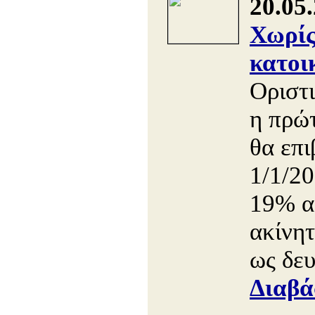
20.05
Χωρί
κατοι
Oριστ
η πρώ
θα επι
1/1/2
19% α
ακίνη
ως δευ
Διαβά