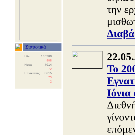
την ε
μισθωτ
Διαβά
Στατιστικά
22.05
Hits
105300
808
Hosts
4914
Το 20
72
Επισκέπτες
8615
Εγνατ
75
2
Ιόνια
Διεθν
γίνοντ
επόμε