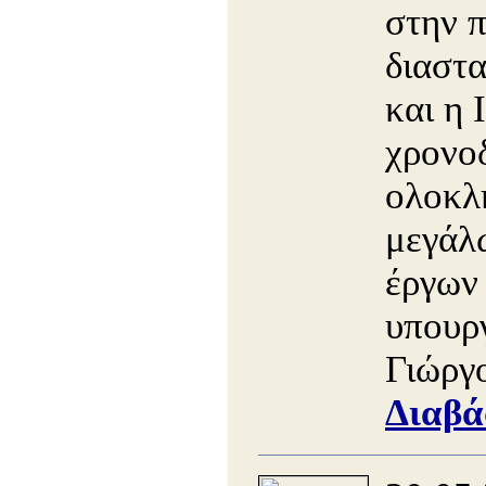
στην π
διαστ
και η 
χρονο
ολοκλ
μεγάλ
έργων
υπου
Γιώργ
Διαβά