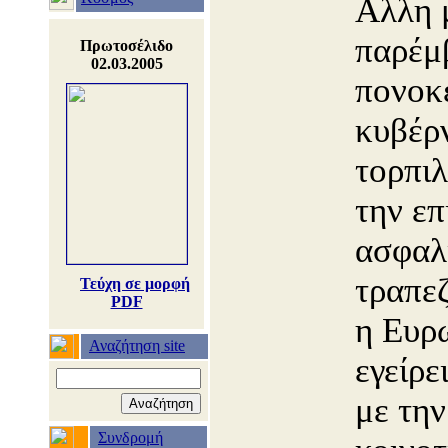
Αλλη μ
παρέμ
Πρωτοσέλιδο
02.03.2005
πονοκ
κυβέρ
τορπιλ
την επ
ασφαλ
τραπε
Τεύχη σε μορφή
PDF
η Ευρ
Αναζήτηση site
εγείρε
με την
Συνδρομή