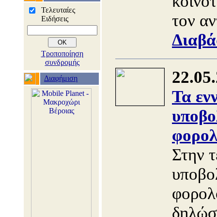
κοινοτ
Τελευταίες
τον α
Ειδήσεις
Διαβά
Τροποποίηση
συνδρομής
22.05
Διαφήμιση
Τα εν
υποβο
φορολ
Στην τ
υποβο
φορολ
δηλώσ