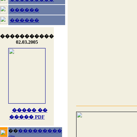
������
������
�����������
02.03.2005
����� ��
����� PDF
��
���������
site