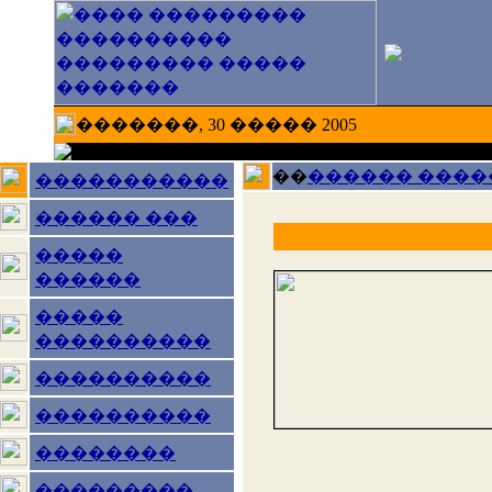
�������, 30 ����� 2005
��
������ ����
�����������
������ ���
�����
������
�����
����������
����������
����������
��������
���������