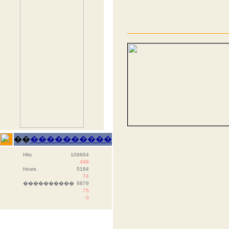
��
����������
Hits
109664
498
Hosts
5184
74
����������
8879
75
0