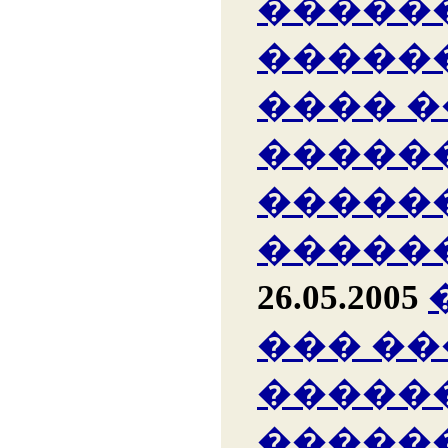
�����
�����
���� �
�����
�����
�����
26.05.2005
��� ��
�����
�����