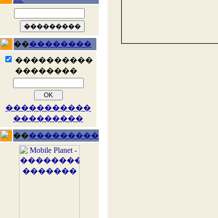
��
��������
����������
��������
�����������
���������
��
���������