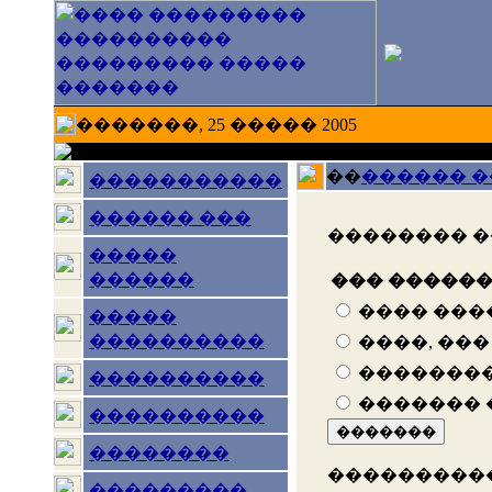
�������, 25 ����� 2005
��
������ 
�����������
������ ���
�������� �
�����
������
��� ������ �
���� ���
�����
����������
����, ��� 
�������
����������
������� 
����������
��������
���������
���������