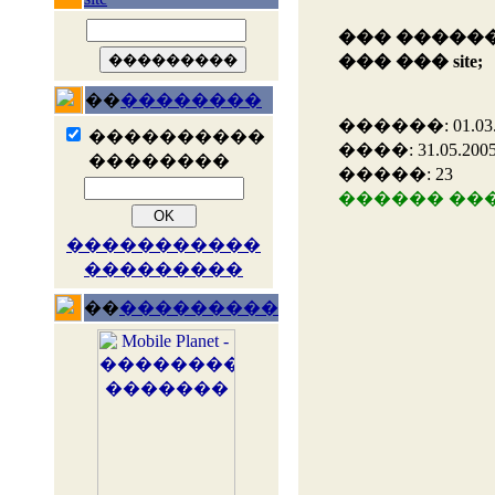
��� ������
��� ��� site;
��
��������
������: 01.03.20
����������
����: 31.05.2005 
��������
�����: 23
������ ��
�����������
���������
��
���������