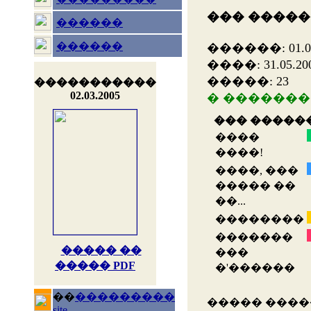
��� ������ 
������
������
������: 01.03.2
����: 31.05.2005
�����: 23
�����������
02.03.2005
� �������
��� ������ 
����
����!
����, ���
����� ��
��...
��������
�������
����� ��
���
����� PDF
�'������
��
���������
����� ����
site