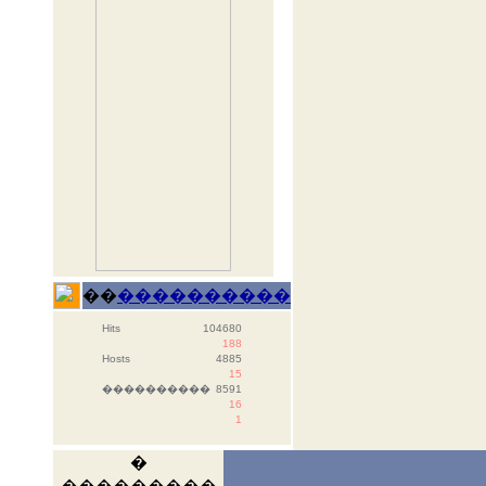
��
����������
Hits
104680
188
Hosts
4885
15
����������
8591
16
1
�