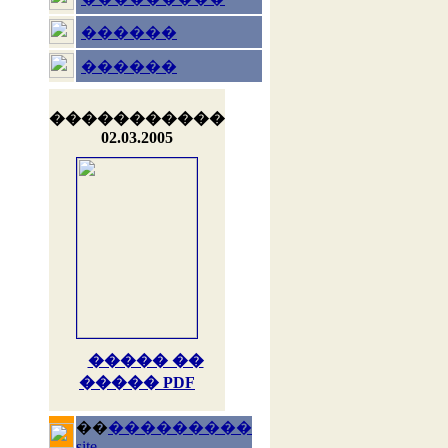
������
������
�����������
02.03.2005
����� ��
����� PDF
��
���������
site