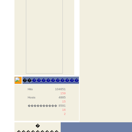
��
����������
Hits
104651
159
Hosts
4885
15
����������
8591
16
2
�