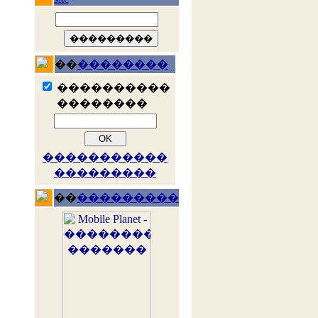
��
��������
����������
��������
�����������
���������
��
���������