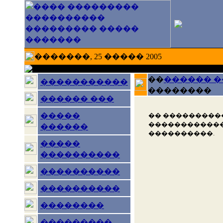
�������, 25 ����� 2005
��
������ 
�����������
��������
������ ���
�����
�� ���������
������������
������
����������.
�����
����������
����������
����������
��������
���������