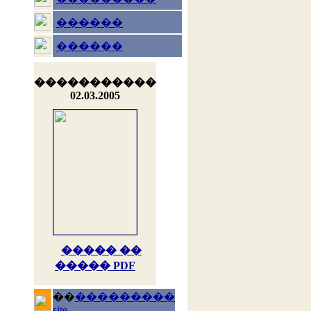
������
������
�����������
02.03.2005
����� ��
����� PDF
��
���������
site