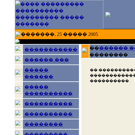
�������, 25 ����� 2005
��
������ 
�����������
��������
������ ���
�����
�� ���������
������������
������
����������.
�����
����������
����������
����������
��������
���������