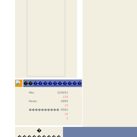
��
����������
Hits
104651
159
Hosts
4885
15
����������
8591
16
2
�