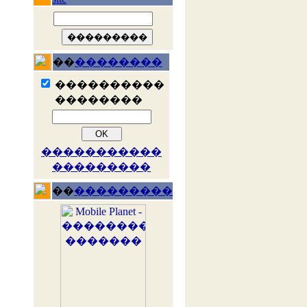
��
��������
����������
��������
�����������
���������
��
���������