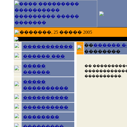
�������, 25 ����� 2005
��
������ 
�����������
��������
������ ���
�����
�� ���������
������������
������
����������.
�����
����������
����������
����������
��������
���������