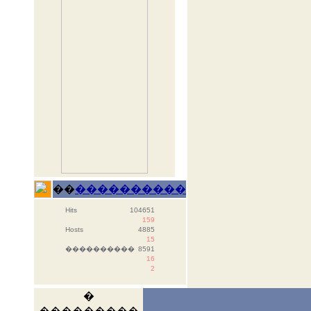
��
����������
Hits
104651
159
Hosts
4885
15
����������
8591
16
2
�