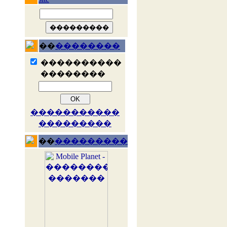
��
��������
����������
��������
�����������
���������
��
���������