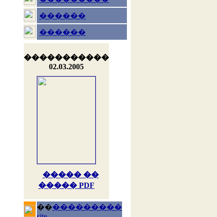
������
������
�����������
02.03.2005
����� ��
����� PDF
��
���������
site