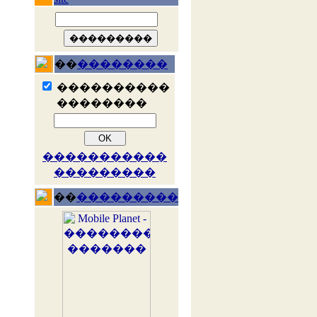
��
��������
����������
��������
�����������
���������
��
���������