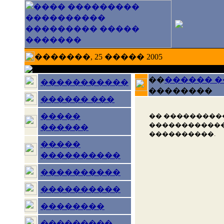
�������, 25 ����� 2005
��
������ 
�����������
��������
������ ���
�����
�� ���������
������������
������
����������.
�����
����������
����������
����������
��������
���������