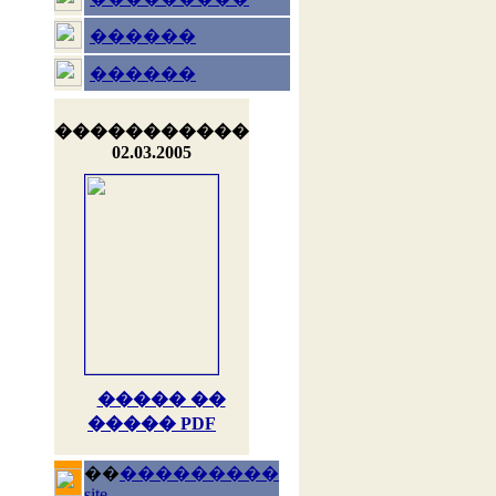
������
������
�����������
02.03.2005
����� ��
����� PDF
��
���������
site