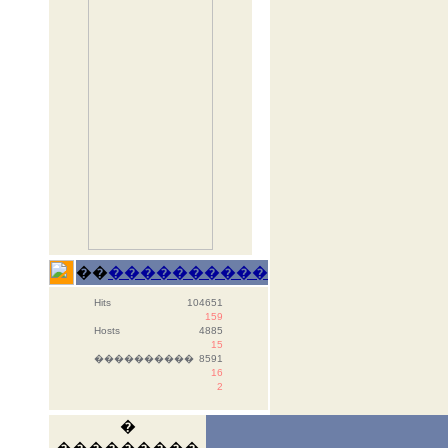
��
����������
Hits
104651
159
Hosts
4885
15
����������
8591
16
2
�