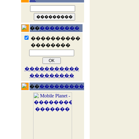
��
��������
����������
��������
�����������
���������
��
���������