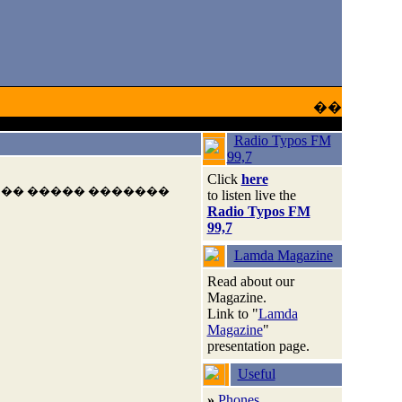
��
Radio Typos FM
99,7
Click
here
 �� ����� �������
to listen live the
Radio Typos FM
99,7
Lamda Magazine
Read about our
Magazine.
Link to "
Lamda
Magazine
"
presentation page.
Useful
»
Phones