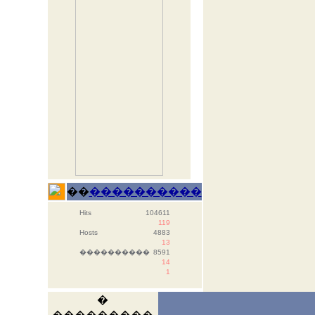
��
����������
Hits
104611
119
Hosts
4883
13
����������
8591
14
1
�