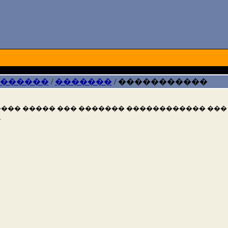
 ������
/
�������
/
�����������
��� ����� ��� ������� ������������ ���
.