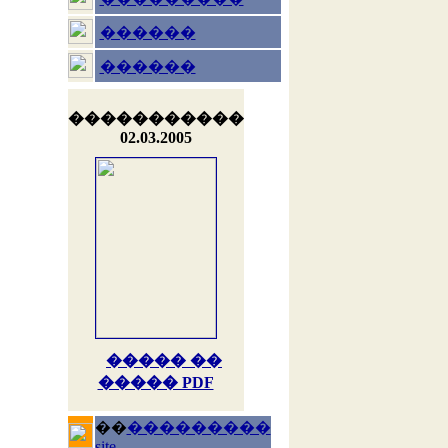
������
������
�����������
02.03.2005
����� ��
����� PDF
��
���������
site