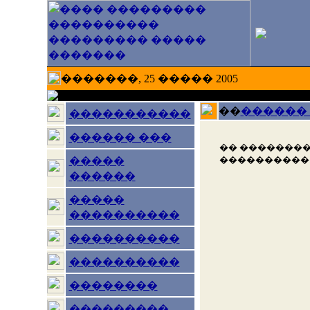
�������, 25 ����� 2005
��
������
�����������
������ ���
�� ��������
����������
�����
������
�����
����������
����������
����������
��������
���������