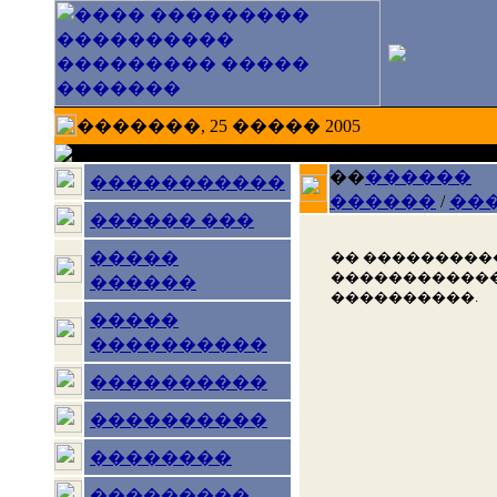
�������, 25 ����� 2005
��
������
�����������
������
/
��
������ ���
�����
�� ���������
������������
������
����������.
�����
����������
����������
����������
��������
���������