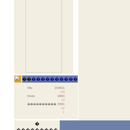
��
����������
Hits
104611
119
Hosts
4883
13
����������
8591
14
1
�