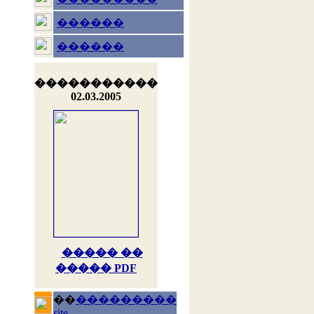
������
������
�����������
02.03.2005
����� ��
����� PDF
��
���������
site