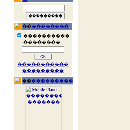
��
��������
����������
��������
�����������
���������
��
���������