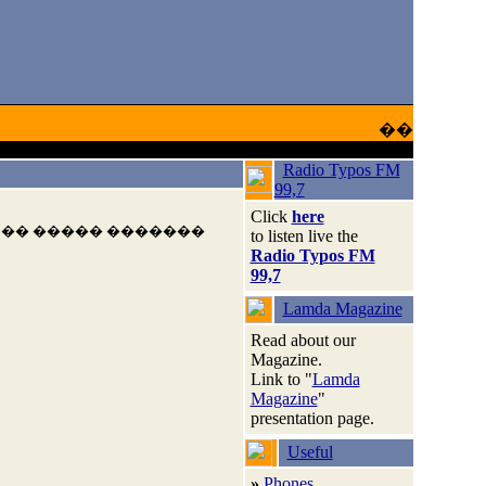
��
Radio Typos FM
99,7
Click
here
 �� ����� �������
to listen live the
Radio Typos FM
99,7
Lamda Magazine
Read about our
Magazine.
Link to "
Lamda
Magazine
"
presentation page.
Useful
»
Phones