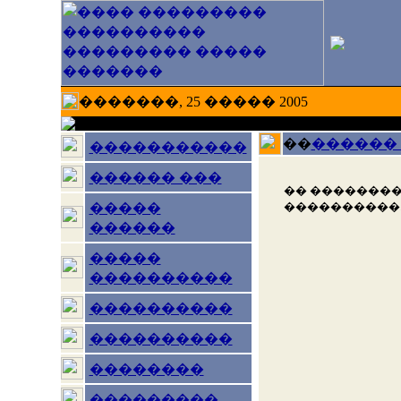
�������, 25 ����� 2005
��
������
�����������
������ ���
�� ��������
����������
�����
������
�����
����������
����������
����������
��������
���������