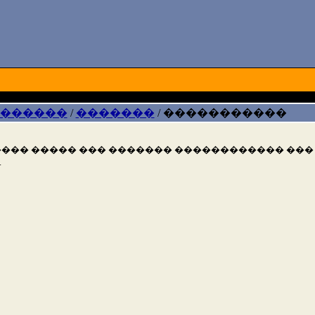
 ������
/
�������
/
�����������
��� ����� ��� ������� ������������ ���
.