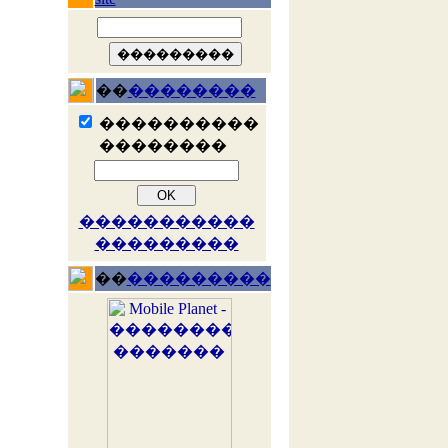
��
��������
����������
��������
�����������
���������
��
���������