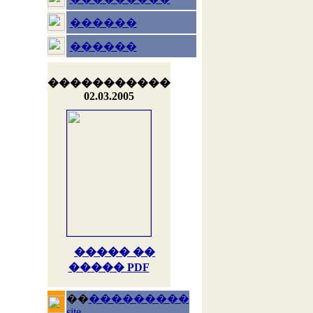
������
������
�����������
02.03.2005
����� ��
����� PDF
��
���������
site