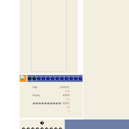
��
����������
Hits
104611
119
Hosts
4883
13
����������
8591
14
1
�