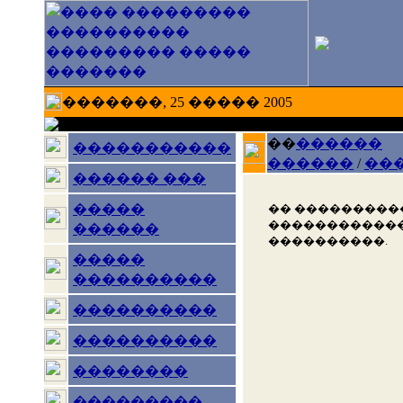
�������, 25 ����� 2005
��
������
�����������
������
/
��
������ ���
�����
�� ���������
������������
������
����������.
�����
����������
����������
����������
��������
���������