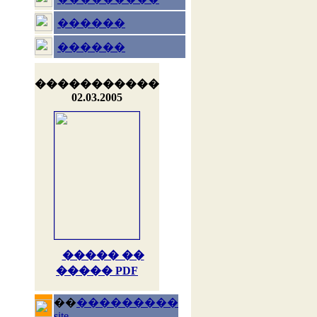
������
������
�����������
02.03.2005
����� ��
����� PDF
��
���������
site