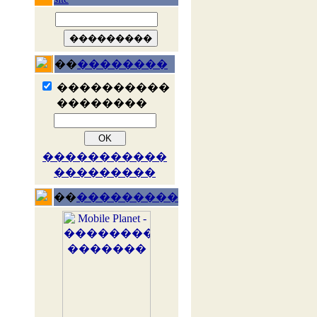
��
��������
����������
��������
�����������
���������
��
���������