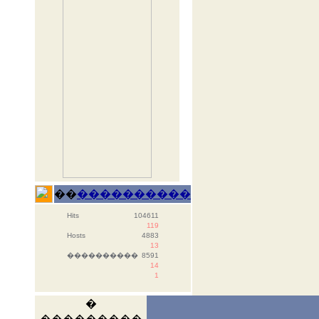
��
����������
Hits
104611
119
Hosts
4883
13
����������
8591
14
1
�