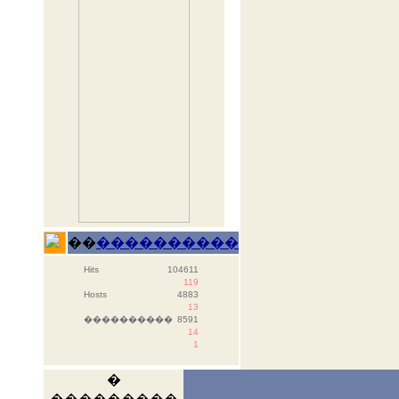
��
����������
Hits
104611
119
Hosts
4883
13
����������
8591
14
1
�