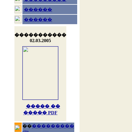
������
������
�����������
02.03.2005
����� ��
����� PDF
��
���������
site