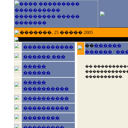
�������, 25 ����� 2005
��
������
�����������
������
/
��
������ ���
�����
�� ���������
������������
������
����������.
�����
����������
����������
����������
��������
���������