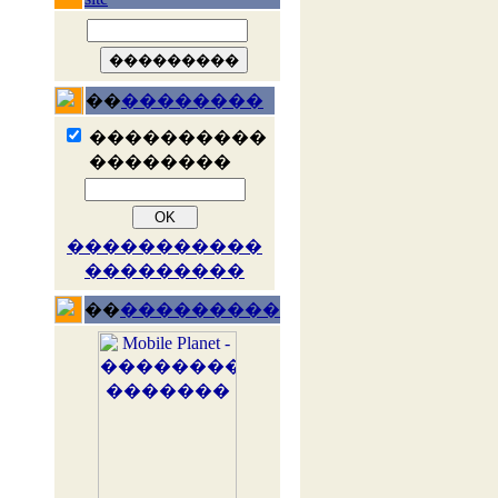
��
��������
����������
��������
�����������
���������
��
���������