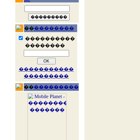
��
��������
����������
��������
�����������
���������
��
���������