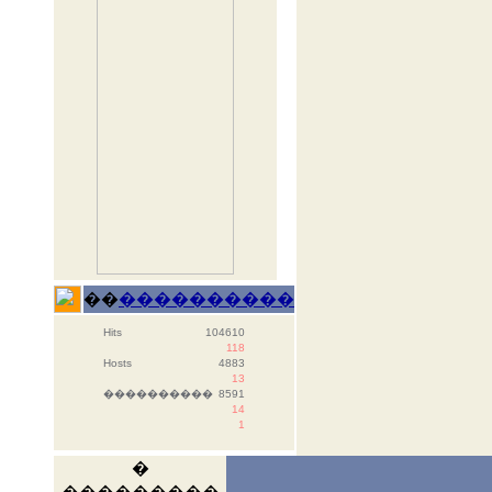
��
����������
Hits
104610
118
Hosts
4883
13
����������
8591
14
1
�