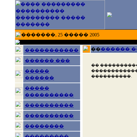
�������, 25 ����� 2005
��
������ 
�����������
������ ���
�� ���������
������������
�����
����������.
������
�����
����������
����������
����������
��������
���������