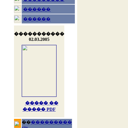
������
������
�����������
02.03.2005
����� ��
����� PDF
��
���������
site