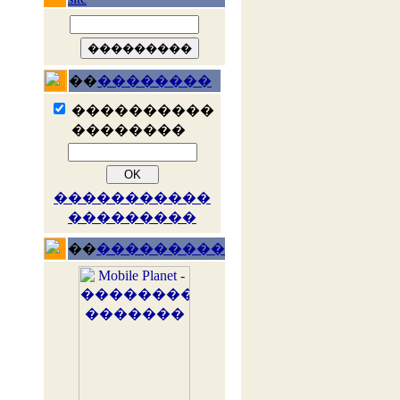
��
��������
����������
��������
�����������
���������
��
���������