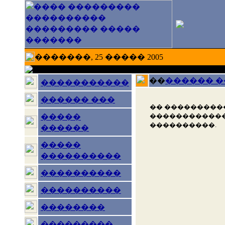
�������, 25 ����� 2005
��
������ 
�����������
������ ���
�� ���������
������������
�����
����������.
������
�����
����������
����������
����������
��������
���������