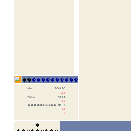
��
����������
Hits
104610
118
Hosts
4883
13
����������
8591
14
1
�