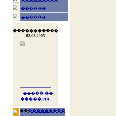
������
������
�����������
02.03.2005
����� ��
����� PDF
��
���������
site