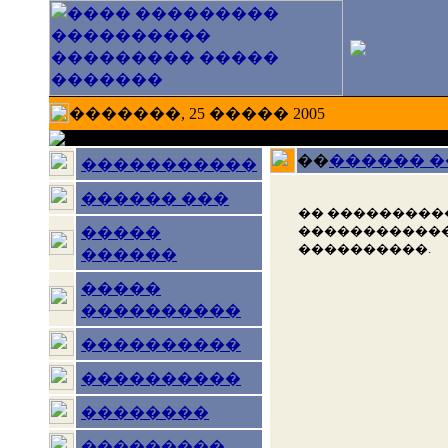
�������, 25 ����� 2005
��
������ 
�����������
������ ���
�� ���������
������������
�����
����������.
������
�����
����������
����������
����������
��������
���������