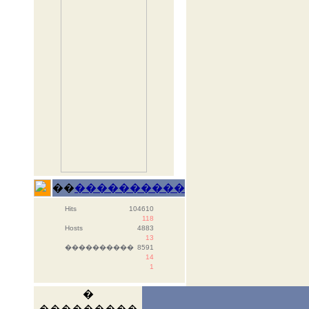
��
����������
Hits
104610
118
Hosts
4883
13
����������
8591
14
1
�