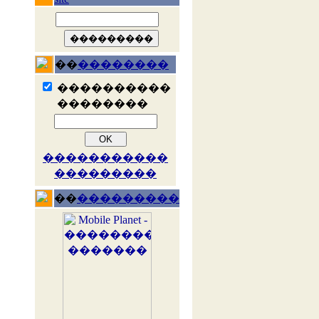
��
��������
����������
��������
�����������
���������
��
���������