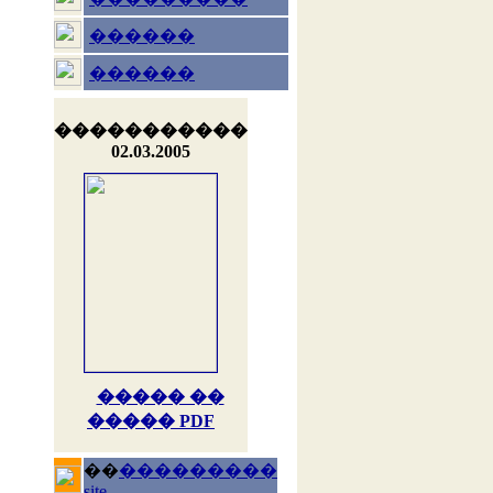
������
������
�����������
02.03.2005
����� ��
����� PDF
��
���������
site