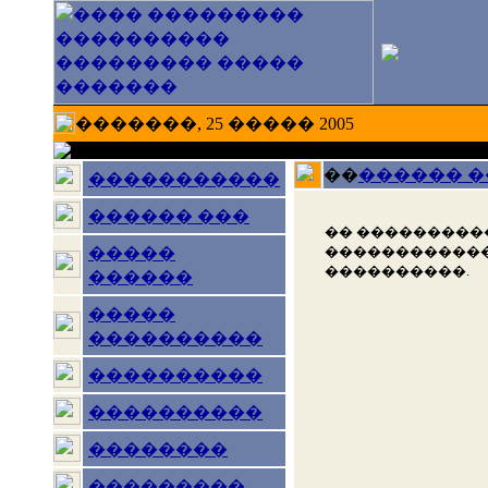
�������, 25 ����� 2005
��
������ 
�����������
������ ���
�� ���������
������������
�����
����������.
������
�����
����������
����������
����������
��������
���������