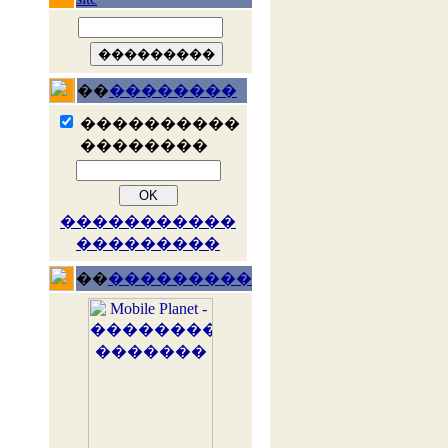
��
��������
����������
��������
�����������
���������
��
���������