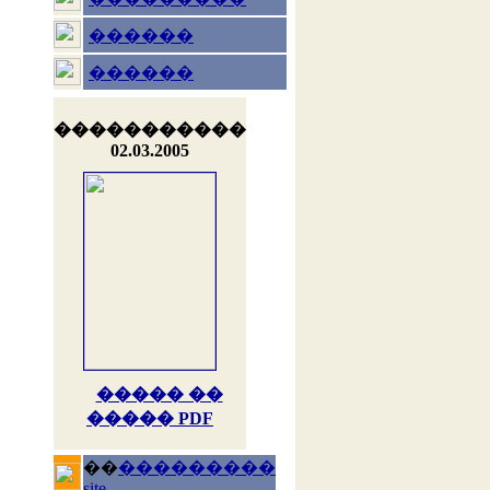
������
������
�����������
02.03.2005
����� ��
����� PDF
��
���������
site