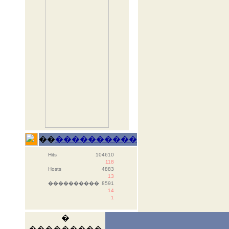
��
����������
Hits
104610
118
Hosts
4883
13
����������
8591
14
1
�