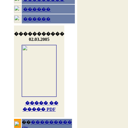
������
������
�����������
02.03.2005
����� ��
����� PDF
��
���������
site