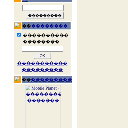
��
��������
����������
��������
�����������
���������
��
���������