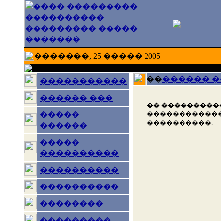
�������, 25 ����� 2005
��
������ 
�����������
������ ���
�� ���������
������������
�����
����������.
������
�����
����������
����������
����������
��������
���������