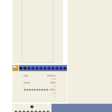
��
����������
Hits
104610
118
Hosts
4883
13
����������
8591
14
1
�