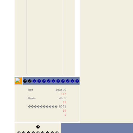
��
����������
Hits
104609
117
Hosts
4883
13
����������
8591
14
1
�