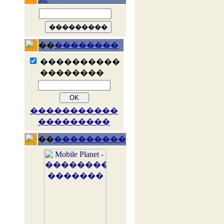
��
��������
����������
��������
�����������
���������
��
���������