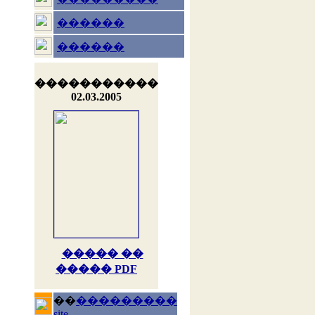
������
������
�����������
02.03.2005
����� ��
����� PDF
��
���������
site