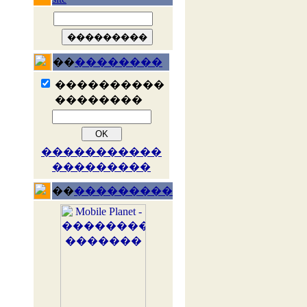
��
��������
����������
��������
�����������
���������
��
���������