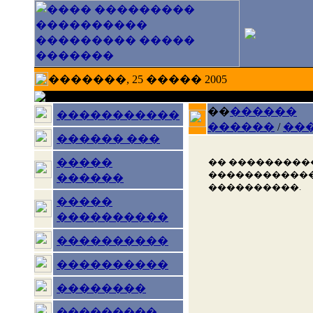
�������, 25 ����� 2005
��
������
�����������
������
/
��
������ ���
�����
�� ���������
������������
������
����������.
�����
����������
����������
����������
��������
���������