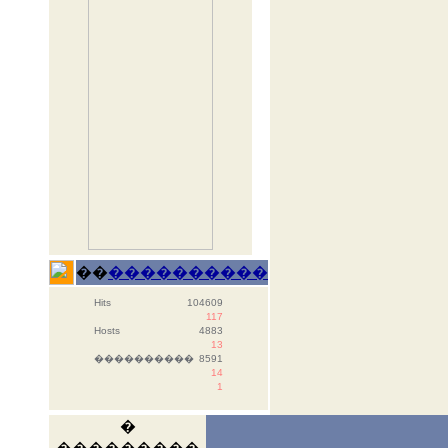
��
����������
Hits
104609
117
Hosts
4883
13
����������
8591
14
1
�