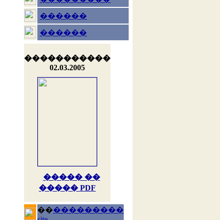
������
������
�����������
02.03.2005
����� ��
����� PDF
��
���������
site