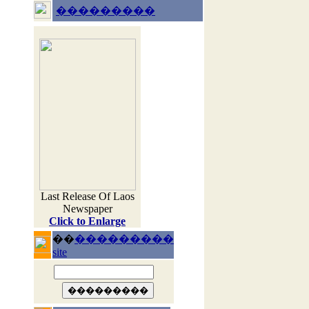
���������
Last Release Of Laos
Newspaper
Click to Enlarge
��
���������
site