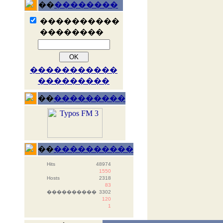
��
��������
����������
��������
�����������
���������
��
���������
��
����������
Hits
48974
1550
Hosts
2318
83
����������
3302
120
1