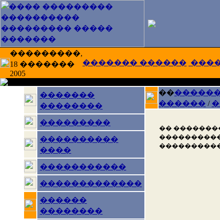
���������,
������� ������
���
18 �������
2005
��
�����
�������
������
/
�
��������
���������
�� �������
����������
����������
����������
����
�����������
�������������
������
��������