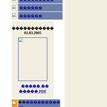
������
������
�����������
02.03.2005
����� ��
����� PDF
��
���������
site