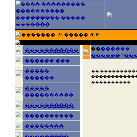
�������, 25 ����� 2005
��
������
�����������
������
/
��
������ ���
�����
�� ���������
������������
������
����������.
�����
����������
����������
����������
��������
���������