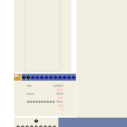
��
����������
Hits
105805
1313
Hosts
4930
107
����������
8641
118
1
�