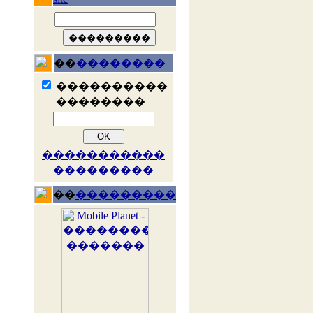
��
��������
����������
��������
�����������
���������
��
���������