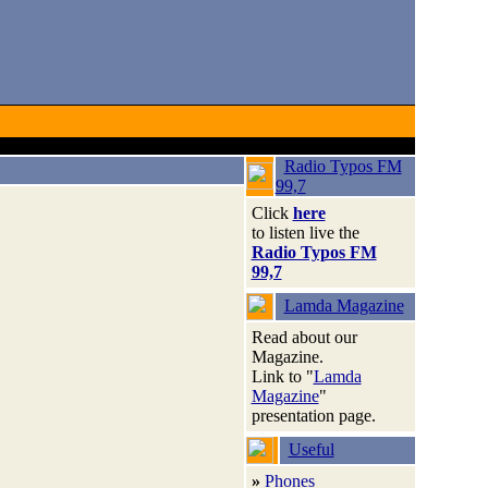
Radio Typos FM
99,7
Click
here
to listen live the
Radio Typos FM
99,7
Lamda Magazine
Read about our
Magazine.
Link to "
Lamda
Magazine
"
presentation page.
Useful
»
Phones