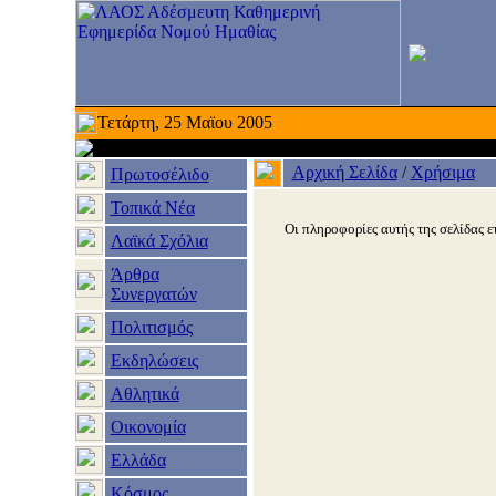
Τετάρτη, 25 Μαϊου 2005
Αρχική Σελίδα
/
Χρήσιμα
Πρωτοσέλιδο
Τοπικά Νέα
Οι πληροφορίες αυτής της σελίδας ε
Λαϊκά Σχόλια
Άρθρα
Συνεργατών
Πολιτισμός
Εκδηλώσεις
Αθλητικά
Οικονομία
Ελλάδα
Κόσμος