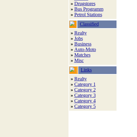
»
Drugstores
»
Bus Programm
»
Petrol Stations
Classified
»
Realty
»
Jobs
»
Business
»
Auto-Moto
»
Matches
»
Misc
Links
»
Realty
»
Category 1
»
Category 2
»
Category 3
»
Category 4
»
Category 5