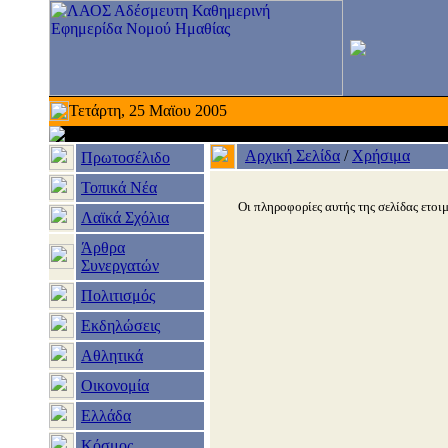
Τετάρτη, 25 Μαϊου 2005
Αρχική Σελίδα
/
Χρήσιμα
Πρωτοσέλιδο
Τοπικά Νέα
Οι πληροφορίες αυτής της σελίδας ετοιμ
Λαϊκά Σχόλια
Άρθρα
Συνεργατών
Πολιτισμός
Εκδηλώσεις
Αθλητικά
Οικονομία
Ελλάδα
Κόσμος