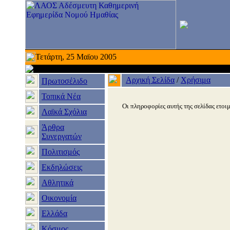
Τετάρτη, 25 Μαϊου 2005
Αρχική Σελίδα
/
Χρήσιμα
Πρωτοσέλιδο
Τοπικά Νέα
Οι πληροφορίες αυτής της σελίδας ετοιμ
Λαϊκά Σχόλια
Άρθρα
Συνεργατών
Πολιτισμός
Εκδηλώσεις
Αθλητικά
Οικονομία
Ελλάδα
Κόσμος