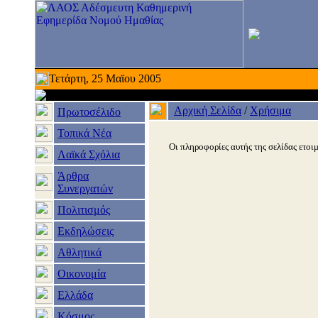
Τετάρτη, 25 Μαϊου 2005
Αρχική Σελίδα
/
Χρήσιμα
Πρωτοσέλιδο
Τοπικά Νέα
Οι πληροφορίες αυτής της σελίδας ετοιμ
Λαϊκά Σχόλια
Άρθρα
Συνεργατών
Πολιτισμός
Εκδηλώσεις
Αθλητικά
Οικονομία
Ελλάδα
Κόσμος