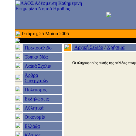
Τετάρτη, 25 Μαϊου 2005
Αρχική Σελίδα
/
Χρήσιμα
Πρωτοσέλιδο
Τοπικά Νέα
Οι πληροφορίες αυτής της σελίδας ετοιμ
Λαϊκά Σχόλια
Άρθρα
Συνεργατών
Πολιτισμός
Εκδηλώσεις
Αθλητικά
Οικονομία
Ελλάδα
Κόσμος