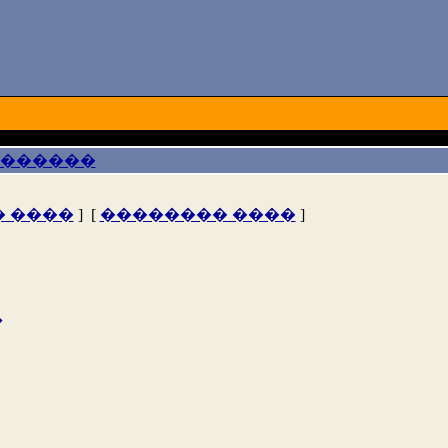
 ������
 ����
] [
�������� ����
]
�