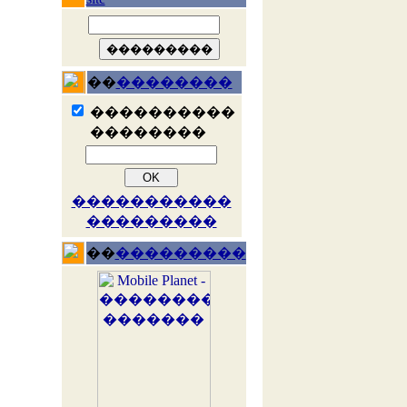
��
��������
����������
��������
�����������
���������
��
���������