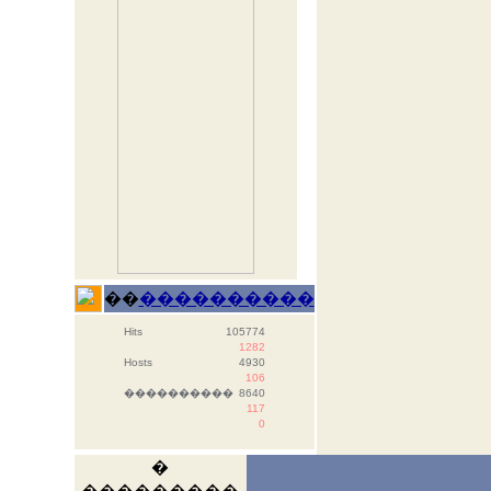
��
����������
Hits
105774
1282
Hosts
4930
106
����������
8640
117
0
�