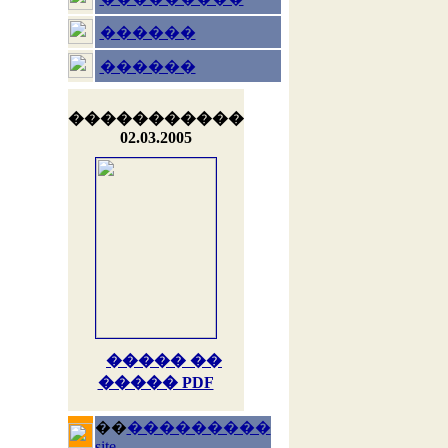
������
������
�����������
02.03.2005
����� ��
����� PDF
��
���������
site