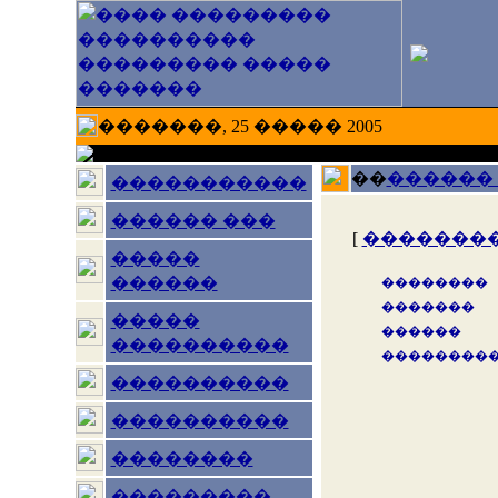
�������, 25 ����� 2005
��
������
�����������
������ ���
[
��������
�����
������
��������
�������
�����
������
����������
��������
����������
����������
��������
���������