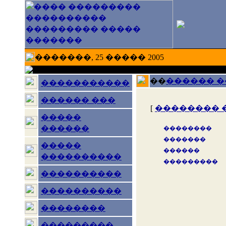
�������, 25 ����� 2005
��
������ 
�����������
������ ���
[
�������� 
�����
������
��������
�������
�����
������
����������
���������
����������
����������
��������
���������