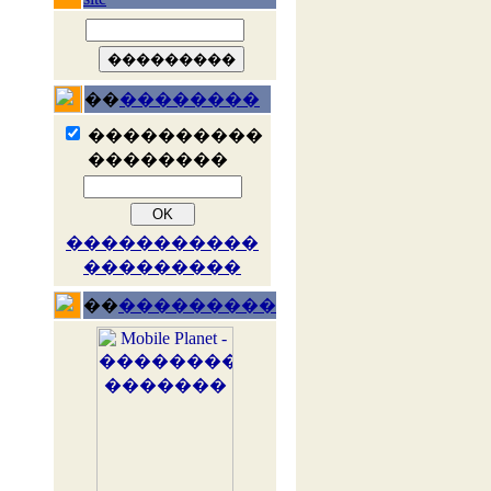
��
��������
����������
��������
�����������
���������
��
���������