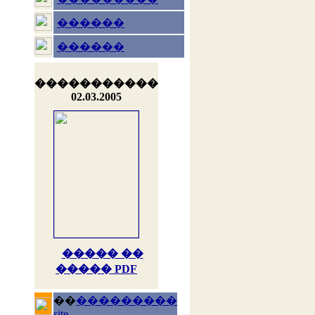
������
������
�����������
02.03.2005
����� ��
����� PDF
��
���������
site