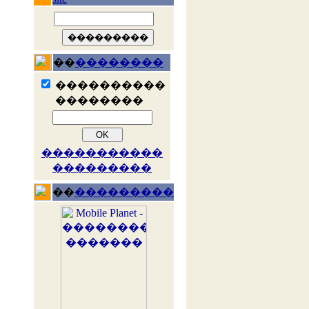
��
��������
����������
��������
�����������
���������
��
���������