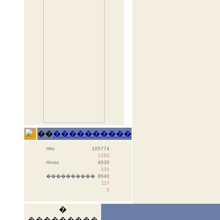
��
����������
Hits
105774
1282
Hosts
4930
106
����������
8640
117
0
�