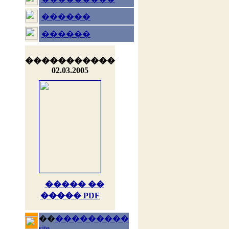
������
������
�����������
02.03.2005
����� ��
����� PDF
��
���������
site