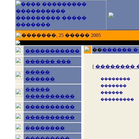
�������, 25 ����� 2005
��
������ 
�����������
������ ���
[
�������� 
�����
������
��������
�������
�����
������
����������
���������
����������
����������
��������
���������