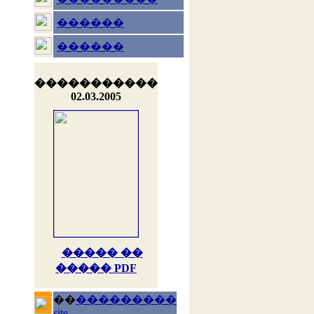
������
������
�����������
02.03.2005
����� ��
����� PDF
��
���������
site