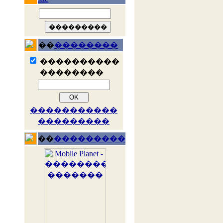
��
��������
����������
��������
�����������
���������
��
���������