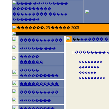
�������, 25 ����� 2005
��
������ 
�����������
������ ���
[
�������� 
�����
������
��������
�������
�����
������
����������
���������
����������
����������
��������
���������