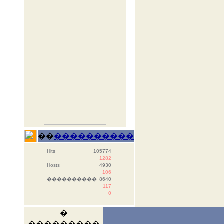
��
����������
Hits
105774
1282
Hosts
4930
106
����������
8640
117
0
�