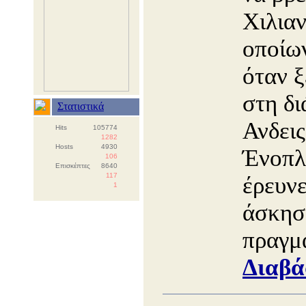
Χιλιαν
οποίων
όταν 
στη δι
Στατιστικά
Ανδεις
Hits
105774
1282
Hosts
4930
Ένοπλ
106
Επισκέπτες
8640
117
έρευνε
1
άσκησ
πραγμα
Διαβά