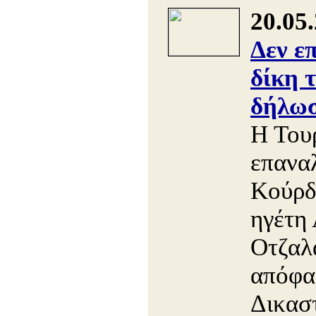
20.05
Δεν ε
δίκη 
δήλωσ
Η Του
επαναλ
Κούρδ
ηγέτη
Οτζαλά
απόφα
Δικασ