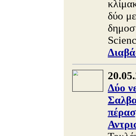
κλίμακ
δύο με
δημοσ
Scienc
Διαβά
20.05
Δύο ν
Σαλβα
πέρασ
Αντρι