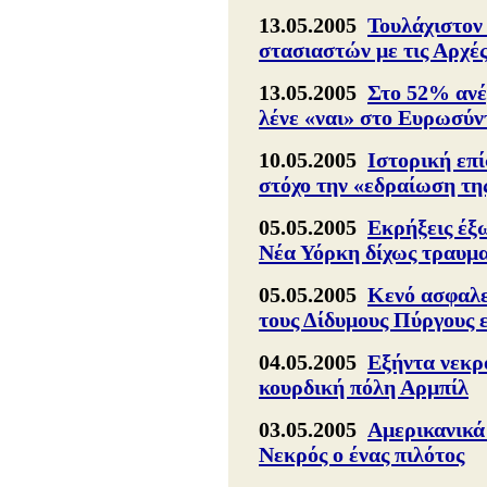
13.05.2005
Τουλάχιστον 
στασιαστών με τις Αρχέ
13.05.2005
Στο 52% ανέ
λένε «ναι» στο Ευρωσύ
10.05.2005
Ιστορική επ
στόχο την «εδραίωση τη
05.05.2005
Εκρήξεις έξω
Νέα Υόρκη δίχως τραυμ
05.05.2005
Κενό ασφαλεί
τους Δίδυμους Πύργους ε
04.05.2005
Εξήντα νεκρο
κουρδική πόλη Αρμπίλ
03.05.2005
Αμερικανικά
Νεκρός ο ένας πιλότος