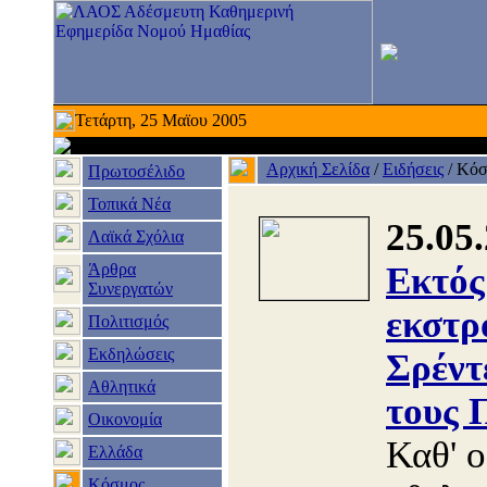
Τετάρτη, 25 Μαϊου 2005
Αρχική Σελίδα
/
Ειδήσεις
/
Κόσ
Πρωτοσέλιδο
Τοπικά Νέα
25.05
Λαϊκά Σχόλια
Άρθρα
Εκτός
Συνεργατών
εκστρ
Πολιτισμός
Εκδηλώσεις
Σρέντ
Αθλητικά
τους 
Οικονομία
Καθ' ο
Ελλάδα
Κόσμος