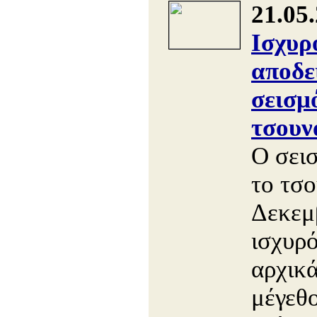
21.05
Ισχυρ
αποδε
σεισμ
τσουν
Ο σει
το τσο
Δεκεμ
ισχυρό
αρχικά
μέγεθ