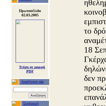
ηθελη
κοινο
Πρωτοσέλιδο
02.03.2005
εμπισ
το δρ
αναμέτ
18 Σε
Γκέρχ
δηλώνε
Τεύχη σε μορφή
PDF
δεν πρ
Αναζήτηση site
προεκ
επανά
Συνδρομή