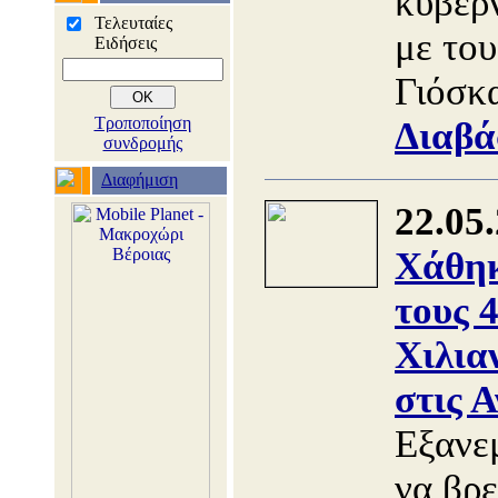
κυβερ
Τελευταίες
με το
Ειδήσεις
Γιόσκ
Τροποποίηση
Διαβά
συνδρομής
Διαφήμιση
22.05
Χάθηκ
τους 
Χιλια
στις Α
Εξανεμ
να βρ