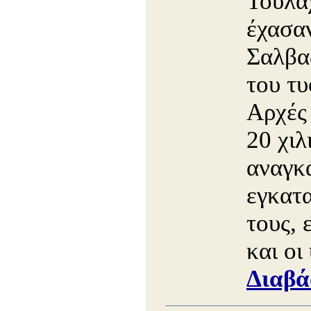
Τουλά
έχασαν
Σαλβα
του τυ
Αρχές
20 χιλ
αναγκ
εγκατα
τους, 
και οι
Διαβά