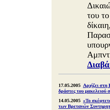
Δικαιώ
του το
δίκαιη
Παρασ
υπουρ
Αμπντ
Διαβά
17.05.2005
Αρχίζει στη 
δράστες του μακελειού 
14.05.2005
«Το σκέφτετ
των Bρετανών Συντηρη