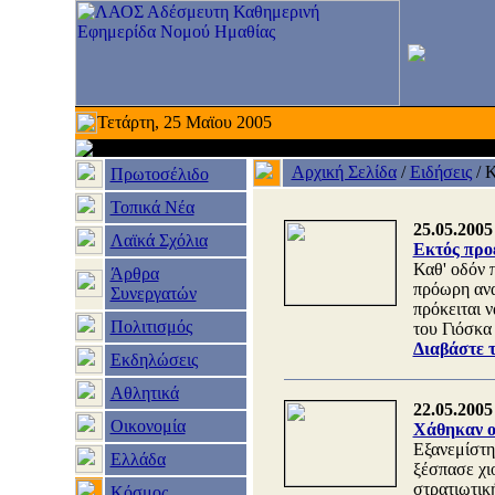
Τετάρτη, 25 Μαϊου 2005
Αρχική Σελίδα
/
Ειδήσεις
/
Κ
Πρωτοσέλιδο
Τοπικά Νέα
25.05.2005
Λαϊκά Σχόλια
Εκτός προ
Καθ' οδόν 
Άρθρα
πρόωρη ανα
Συνεργατών
πρόκειται 
Πολιτισμός
του Γιόσκα
Διαβάστε 
Εκδηλώσεις
Αθλητικά
22.05.2005
Οικονομία
Χάθηκαν οι
Εξανεμίστη
Ελλάδα
ξέσπασε χι
στρατιωτικ
Κόσμος