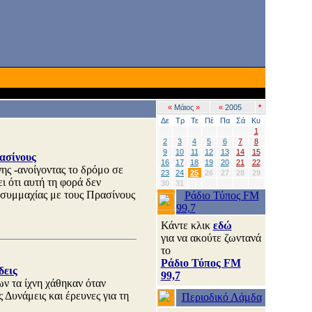
«
Μάιος
»
«
2005
*
Δε
Τρ
Τε
Πέ
Πα
Σά
Κυ
1
2
3
4
5
6
7
8
9
10
11
12
13
14
15
ασίνους
16
17
18
19
20
21
22
ης -ανοίγοντας το δρόμο σε
23
24
25
26
27
28
29
 ότι αυτή τη φορά δεν
30
31
 συμμαχίας με τους Πρασίνους
Ράδιο Τύπος FM
99,7
Κάντε κλικ
εδώ
για να ακούτε ζωντανά
το
Ράδιο Τύπος FM
δεις
99,7
ων τα ίχνη χάθηκαν όταν
 Δυνάμεις και έρευνες για τη
Περιοδικό Λάμδα