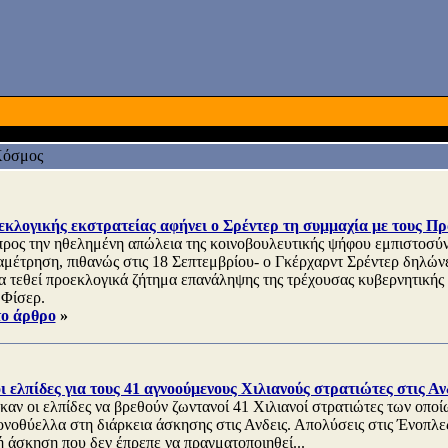
όσμος
εκλογικής εκστρατείας αφήνει ο Σρέντερ τη συμμαχία με τους Πρ
προς την ηθελημένη απώλεια της κοινοβουλευτικής ψήφου εμπιστοσύν
μέτρηση, πιθανώς στις 18 Σεπτεμβρίου- ο Γκέρχαρντ Σρέντερ δηλώνει
να τεθεί προεκλογικά ζήτημα επανάληψης της τρέχουσας κυβερνητικής
 Φίσερ.
το άρθρο
»
 ελπίδες για τους 41 αγνοούμενους Χιλιανούς στρατιώτες στις Αν
καν οι ελπίδες να βρεθούν ζωντανοί 41 Χιλιανοί στρατιώτες των οποί
ονοθύελλα στη διάρκεια άσκησης στις Ανδεις. Απολύσεις στις Ένοπλες
ή άσκηση που δεν έπρεπε να πραγματοποιηθεί...