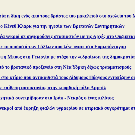
ία η δίκη ενός από τους δράστες του μακελειού στο σχολείο του
 ο Κένεθ Κλαρκ για την ηγεσία των Bρετανών Συντηρητικών
έα νεκροί σε συγκρούσεις στασιαστών με τις Αρχές στο Ουζμπεκ
ε το ποσοστό των Γάλλων που λένε «ναι» στο Ευρωσύνταγμα
εψη Μπους στη Γεωργία με στόχο την «εδραίωση της δημοκρατία
πό το βρετανικό προξενείο στη Νέα Υόρκη δίχως τραυματισμούς
στο κτίριο που αντικαθιστά τους Δίδυμους Πύργους εντοπίζουν ο
σε επίθεση αυτοκτονίας στην κουρδική πόλη Αρμπίλ
ητικά συνετρίβησαν στο Ιράκ - Νεκρός ο ένας πιλότος
 νεκροί από έκρηξη φιαλών υγραερίου σε κτιριακό συγκρότημα σ