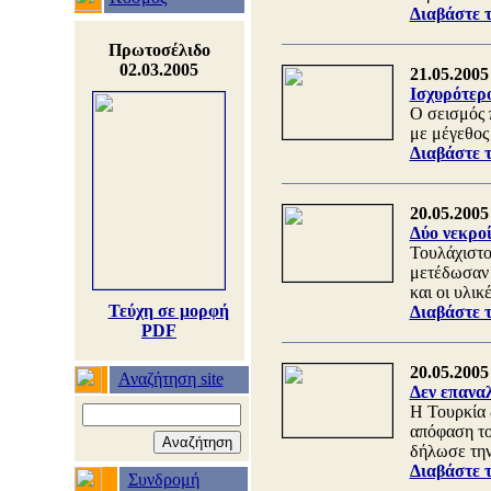
Διαβάστε 
Πρωτοσέλιδο
02.03.2005
21.05.2005
Ισχυρότερο
Ο σεισμός π
με μέγεθος
Διαβάστε 
20.05.2005
Δύο νεκρο
Τουλάχιστο
μετέδωσαν ό
και οι υλικ
Τεύχη σε μορφή
Διαβάστε 
PDF
20.05.2005
Αναζήτηση site
Δεν επαναλ
Η Τουρκία 
απόφαση το
δήλωσε την
Διαβάστε 
Συνδρομή