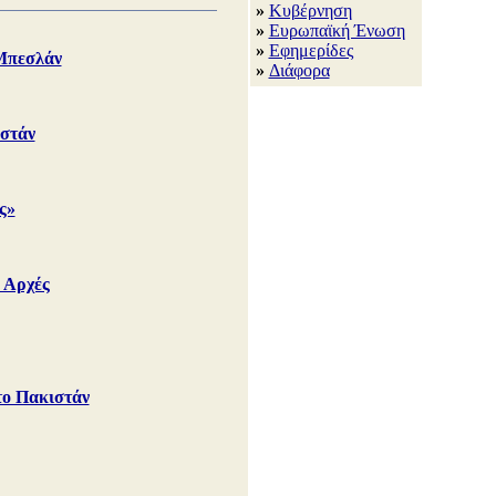
»
Κυβέρνηση
»
Ευρωπαϊκή Ένωση
»
Εφημερίδες
 Μπεσλάν
»
Διάφορα
ιστάν
ς»
ι Αρχές
το Πακιστάν