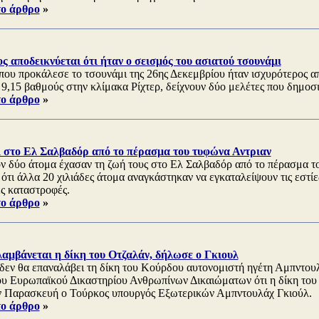
το άρθρο
»
ς αποδεικνύεται ότι ήταν ο σεισμός του ασιατού τσουνάμι
ου προκάλεσε το τσουνάμι της 26ης Δεκεμβρίου ήταν ισχυρότερος απ' 
 9,15 βαθμούς στην κλίμακα Ρίχτερ, δείχνουν δύο μελέτες που δημοσι
το άρθρο
»
ί στο Ελ Σαλβαδόρ από το πέρασμα του τυφώνα Αντριαν
ν δύο άτομα έχασαν τη ζωή τους στο Ελ Σαλβαδόρ από το πέρασμα τ
τι άλλα 20 χιλιάδες άτομα αναγκάστηκαν να εγκαταλείψουν τις εστίες
ές καταστροφές.
το άρθρο
»
αμβάνεται η δίκη του Οτζαλάν, δήλωσε ο Γκιουλ
δεν θα επαναλάβει τη δίκη του Κούρδου αυτονομιστή ηγέτη Αμπντουλ
υ Ευρωπαϊκού Δικαστηρίου Ανθρωπίνων Δικαιώματων ότι η δίκη του τ
 Παρασκευή ο Τούρκος υπουργός Εξωτερικών Αμπντουλάχ Γκιούλ.
το άρθρο
»