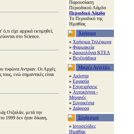
Παρουσίαση
Περιοδικού Λάμδα
Περιοδικό Λάμδα
Το Περιοδικό της
Ημαθίας
ό,τι είχε αρχικά εκτιμηθεί,
Χρήσιμα
εύονται στο Science.
»
Χρήσιμα Τηλέφωνα
»
Φαρμακεία
»
Δρομολόγια ΚΤΕΛ
»
Βενζινάδικα
Μικρές Αγγελίες
ου τυφώνα Αντριαν. Οι Αρχές
 τους, ενώ σημαντικές είναι
»
Ακίνητα
»
Εργασία
»
Επιχειρήσεις
»
Αυτοκίνητα -
Μηχανές
»
Συνοικέσια
»
Διάφορα
άχ Οτζαλάν, μετά την
Σύνδεσμοι
ο 1999 δεν ήταν δίκαιη,
»
Ιστοσελίδες
Ημαθίας