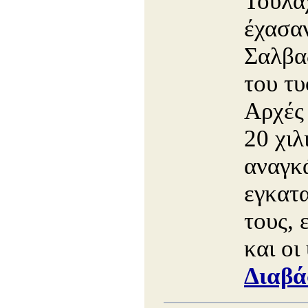
Τουλά
έχασαν
Σαλβα
του τυ
Αρχές
20 χιλ
αναγκ
εγκατα
τους, 
και οι
Διαβά