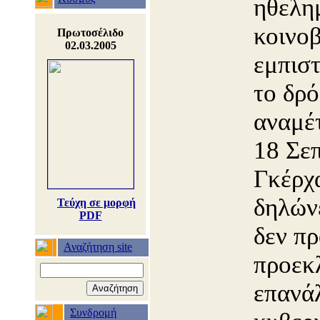
ηθελη
κοινο
Πρωτοσέλιδο
02.03.2005
εμπισ
το δρ
αναμέτ
18 Σε
Γκέρχ
δηλώνε
Τεύχη σε μορφή
PDF
δεν πρ
Αναζήτηση site
προεκ
επανά
Συνδρομή