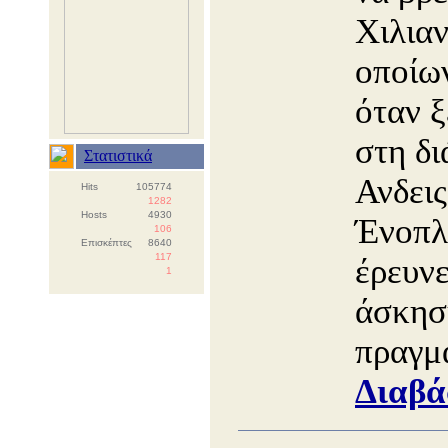
Χιλιαν
οποίων
όταν 
στη δι
Στατιστικά
Ανδεις
Hits
105774
1282
Hosts
4930
Ένοπλ
106
Επισκέπτες
8640
117
έρευνε
1
άσκησ
πραγμα
Διαβά