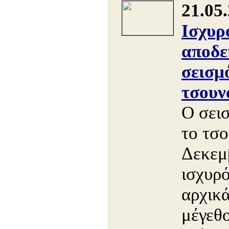
21.05
Ισχυρ
αποδε
σεισμ
τσουν
Ο σει
το τσο
Δεκεμ
ισχυρό
αρχικά
μέγεθ