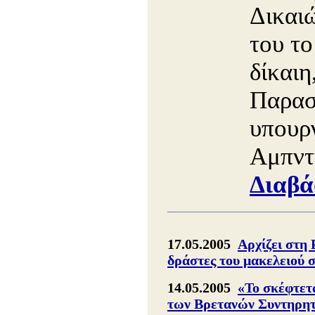
Δικαιώ
του το
δίκαιη
Παρασ
υπουρ
Αμπντ
Διαβά
17.05.2005
Αρχίζει στη 
δράστες του μακελειού 
14.05.2005
«Το σκέφτετ
των Bρετανών Συντηρη