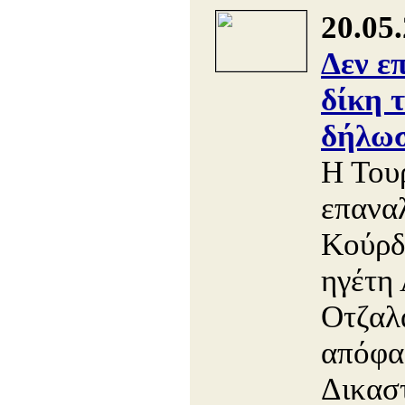
20.05
Δεν ε
δίκη 
δήλωσ
Η Του
επαναλ
Κούρδ
ηγέτη
Οτζαλά
απόφα
Δικασ