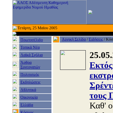
Τετάρτη, 25 Μαϊου 2005
Αρχική Σελίδα
/
Ειδήσεις
/
Κόσ
Πρωτοσέλιδο
Τοπικά Νέα
25.05
Λαϊκά Σχόλια
Άρθρα
Εκτός
Συνεργατών
εκστρ
Πολιτισμός
Εκδηλώσεις
Σρέντ
Αθλητικά
τους 
Οικονομία
Καθ' ο
Ελλάδα
Κόσμος