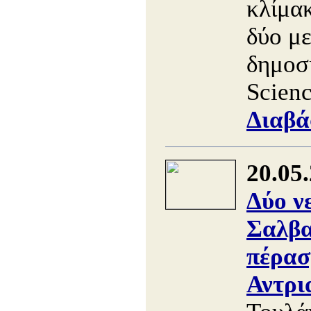
κλίμακ
δύο με
δημοσ
Scienc
Διαβά
20.05
Δύο ν
Σαλβα
πέρασ
Αντρι