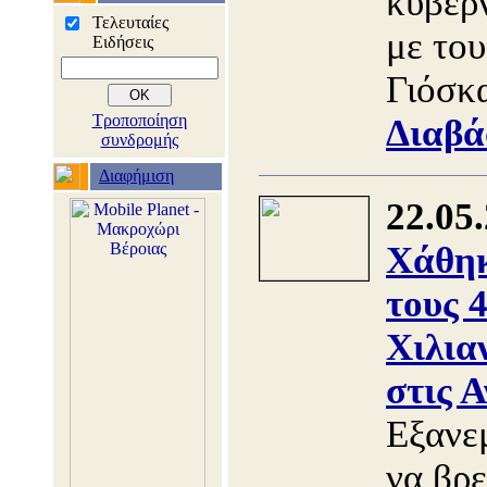
κυβερ
Τελευταίες
με το
Ειδήσεις
Γιόσκ
Τροποποίηση
Διαβά
συνδρομής
Διαφήμιση
22.05
Χάθηκ
τους 
Χιλια
στις Α
Εξανεμ
να βρ