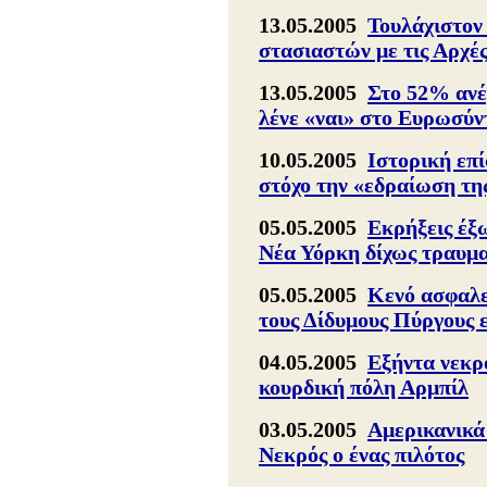
13.05.2005
Τουλάχιστον 
στασιαστών με τις Αρχέ
13.05.2005
Στο 52% ανέ
λένε «ναι» στο Ευρωσύ
10.05.2005
Ιστορική επ
στόχο την «εδραίωση τη
05.05.2005
Εκρήξεις έξω
Νέα Υόρκη δίχως τραυμ
05.05.2005
Κενό ασφαλεί
τους Δίδυμους Πύργους ε
04.05.2005
Εξήντα νεκρο
κουρδική πόλη Αρμπίλ
03.05.2005
Αμερικανικά
Νεκρός ο ένας πιλότος