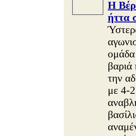
Η Βέρ
ήττα 
Ύστερ
αγωνισ
ομάδα
βαριά
την α
με 4-2
αναβλ
βασίλ
αναμέν