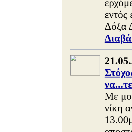
ερχόμ
εντός 
Δόξα 
Διαβά
21.05
Στόχο
να...
Με μο
νίκη 
13.00μ
αποστ