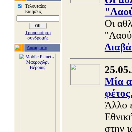
Τελευταίες
"Λαού
Ειδήσεις
Οι αθ
"Λαού
Τροποποίηση
συνδρομής
Διαβά
Διαφήμιση
25.05
Μία α
φέτο
Άλλο 
Εθνικ
στην ι