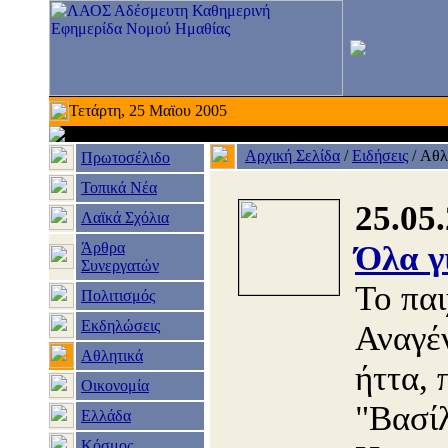
Τετάρτη, 25 Μαϊου 2005
Αρχική Σελίδα
/
Ειδήσεις
/
Αθλ
Πρωτοσέλιδο
Τοπικά Νέα
25.05
Λαϊκά Σχόλια
Άρθρα
Όλα γ
Συνεργατών
Το παι
Πολιτισμός
Εκδηλώσεις
Αναγέ
Αθλητικά
ήττα, 
Οικονομία
"Βασί
Ελλάδα
Κόσμος