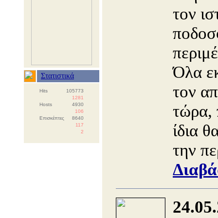
τον ισ
ποδοσ
περιμέ
Όλα εκ
Στατιστικά
τον α
Hits
105773
1281
Hosts
4930
τώρα,
106
Επισκέπτες
8640
ίδια θ
117
2
την π
Διαβά
24.05