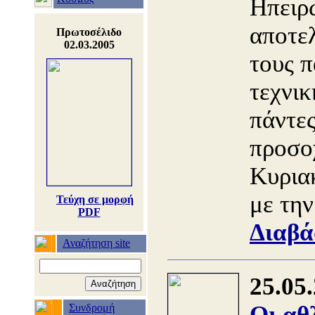
Ηπειρ
αποτελ
Πρωτοσέλιδο
02.03.2005
τους π
τεχνικ
πάντες
προσο
Κυρια
με τη
Τεύχη σε μορφή
PDF
Διαβά
Αναζήτηση site
25.05
Οι αθ
Συνδρομή