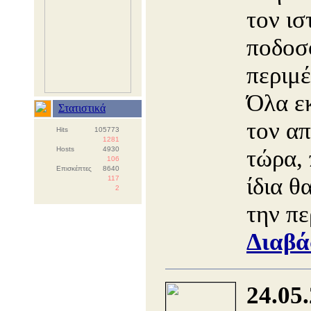
τον ισ
ποδοσ
περιμέ
Όλα εκ
Στατιστικά
τον α
Hits
105773
1281
Hosts
4930
τώρα,
106
Επισκέπτες
8640
ίδια θ
117
2
την π
Διαβά
24.05