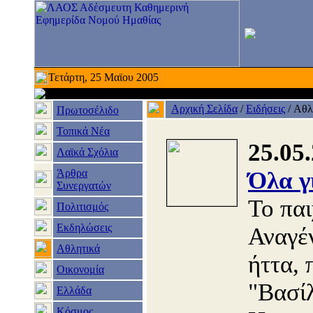
Τετάρτη, 25 Μαϊου 2005
Αρχική Σελίδα
/
Ειδήσεις
/
Αθλ
Πρωτοσέλιδο
Τοπικά Νέα
25.05
Λαϊκά Σχόλια
Άρθρα
Όλα γ
Συνεργατών
Το παι
Πολιτισμός
Εκδηλώσεις
Αναγέ
Αθλητικά
ήττα, 
Οικονομία
"Βασί
Ελλάδα
Κόσμος