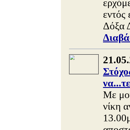
ερχόμ
εντός 
Δόξα 
Διαβά
21.05
Στόχο
να...
Με μο
νίκη 
13.00μ
αποστ