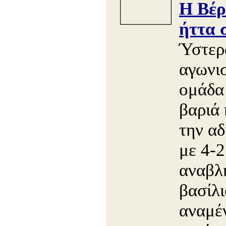
Η Βέρ
ήττα 
Ύστερ
αγωνισ
ομάδα
βαριά
την α
με 4-2
αναβλ
βασίλ
αναμέν