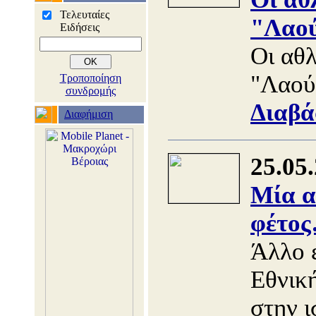
Τελευταίες
"Λαού
Ειδήσεις
Οι αθ
"Λαού
Τροποποίηση
συνδρομής
Διαβά
Διαφήμιση
25.05
Μία α
φέτο
Άλλο 
Εθνικ
στην ι