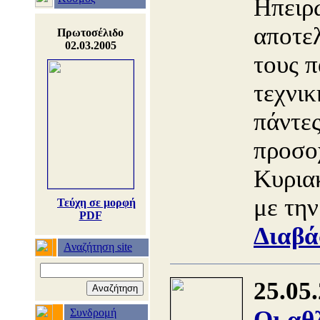
Ηπειρ
αποτελ
Πρωτοσέλιδο
02.03.2005
τους π
τεχνικ
πάντες
προσο
Κυρια
με τη
Τεύχη σε μορφή
PDF
Διαβά
Αναζήτηση site
25.05
Οι αθ
Συνδρομή