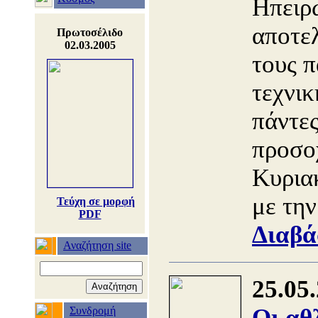
Ηπειρ
αποτελ
Πρωτοσέλιδο
02.03.2005
τους π
τεχνικ
πάντες
προσο
Κυρια
με τη
Τεύχη σε μορφή
PDF
Διαβά
Αναζήτηση site
25.05
Οι αθ
Συνδρομή