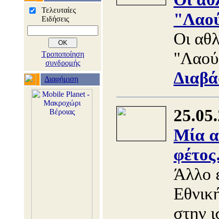
Τελευταίες
"Λαού
Ειδήσεις
Οι αθ
"Λαού
Τροποποίηση
συνδρομής
Διαβά
Διαφήμιση
25.05
Μία α
φέτο
Άλλο 
Εθνικ
στην ι