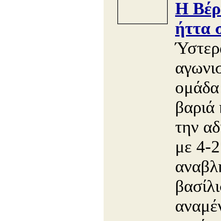
Η Βέρ
ήττα 
Ύστερ
αγωνισ
ομάδα
βαριά
την α
με 4-2
αναβλ
βασίλ
αναμέν