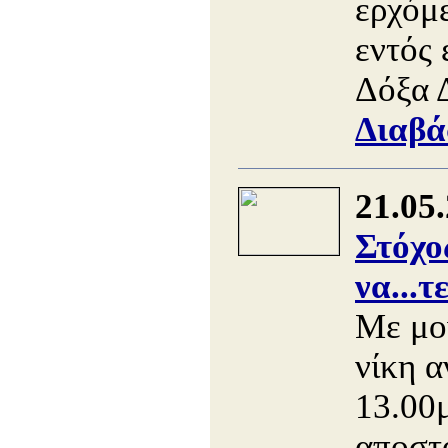
ερχόμ
εντός 
Δόξα 
Διαβά
21.05
Στόχο
να...
Με μο
νίκη 
13.00μ
αποστ