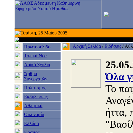
Τετάρτη, 25 Μαϊου 2005
Αρχική Σελίδα
/
Ειδήσεις
/
Αθλ
Πρωτοσέλιδο
Τοπικά Νέα
25.05
Λαϊκά Σχόλια
Άρθρα
Όλα γ
Συνεργατών
Το παι
Πολιτισμός
Εκδηλώσεις
Αναγέ
Αθλητικά
ήττα, 
Οικονομία
"Βασί
Ελλάδα
Κόσμος