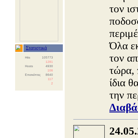
τον ισ
ποδοσ
περιμέ
Όλα εκ
Στατιστικά
τον α
Hits
105773
1281
Hosts
4930
τώρα,
106
Επισκέπτες
8640
ίδια θ
117
2
την π
Διαβά
24.05