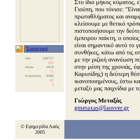
Στο ίδιο μήκος κύματος, ε
Γιούπη, που τόνισε: "Είναι
πρωταθλήματος και αναμφί
κλείσουμε με θετικό τρόπο
πιστοποιήσουμε την δεύτε
έμπειρου παίκτη, ο οποίος
είναι σημαντικό αυτό το γ
Στατιστικά
συνθήκες, κάτω από τις οπ
με την ριζική ανανέωση πο
Hits
106727
650
στην μέση της χρονιάς, έφ
Hosts
4978
71
Καρυπίδης) η δεύτερη θέσ
Επισκέπτες
8689
ικανοποιημένους, έστω κα
80
1
μεταξύ μας παιχνίδια με τ
Γιώργος Μεταξάς
gmetaxas@laosver.gr
© Εφημερίδα Λαός
2005