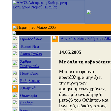
Πέμπτη, 26 Μαϊου 2005
Αρχική Σελίδα
/
Ειδήσεις
/
Αθλ
Πρωτοσέλιδο
Τοπικά Νέα
14.05.2005
Λαϊκά Σχόλια
Με όπλο τη σοβαρότητα
Άρθρα
Συνεργατών
Μπορεί το φετινό
Πολιτισμός
πρωτάθλημα μην έχει
Εκδηλώσεις
την αίγλη των
προηγούμενων χρόνων,
Αθλητικά
όμως μία αναμέτρηση
Οικονομία
μεταξύ του Φιλίππου και
Ελλάδα
Ιωνικού, ειδικά για τους
Κόσμος