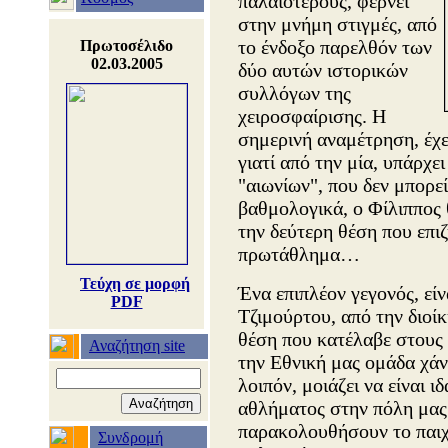
παλαιότερους, φέρνει
στην μνήμη στιγμές, από
το ένδοξο παρελθόν των
Πρωτοσέλιδο
02.03.2005
δύο αυτών ιστορικών
συλλόγων της
χειροσφαίρισης. Η
σημερινή αναμέτρηση, έχει
γιατί από την μία, υπάρχε
"αιωνίων", που δεν μπορε
βαθμολογικά, ο Φίλιππος θ
την δεύτερη θέση που επι
πρωτάθλημα…
Τεύχη σε μορφή
Ένα επιπλέον γεγονός, εί
PDF
Τζιμούρτου, από την διοί
θέση που κατέλαβε στους
Αναζήτηση site
την Εθνική μας ομάδα χά
λοιπόν, μοιάζει να είναι ι
αθλήματος στην πόλη μας 
παρακολουθήσουν το παιχν
Συνδρομή